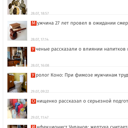
28.07, 18:57
Мужчина 27 лет провел в ожидании сме
28.07, 17:14
Ученые рассказали о влиянии напитков
28.07, 16:08
Уролог Коно: При фимозе мужчинам тру
29.07, 09:22
Онищенко рассказал о серьезной подго
29.07, 11:47
Инфекционист Чуланов: желтуха считае