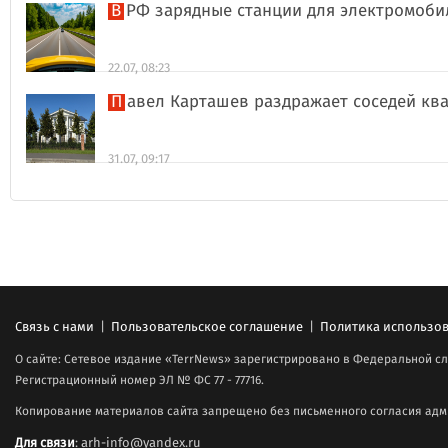
В РФ зарядные станции для электромоби
22.07, 08:23
Павел Карташев раздражает соседей к
31.07, 09:17
Связь с нами
|
Пользовательское соглашение
|
Политика использов
О сайте: Сетевое издание «TerrNews» зарегистрировано в Федеральной сл
Регистрационный номер ЭЛ № ФС 77 - 77716.
Копирование материалов сайта запрещено без письменного согласия адми
Для связи
: arh-info@yandex.ru