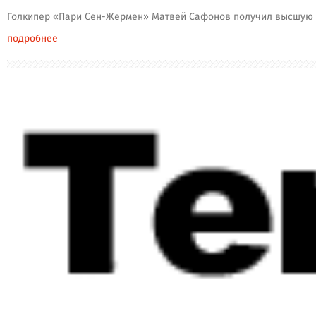
Голкипер «Пари Сен-Жермен» Матвей Сафонов получил высшую оц
подробнее