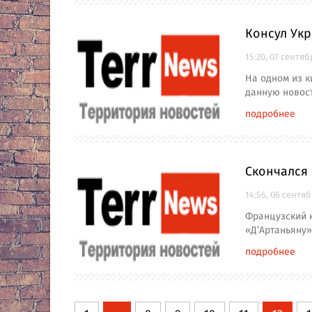
Консул Ук
15:20, 07 сентяб
На одном из 
данную новост
подробнее
Скончался 
14:56, 06 сентя
Французский к
«Д’Артаньяну»
подробнее