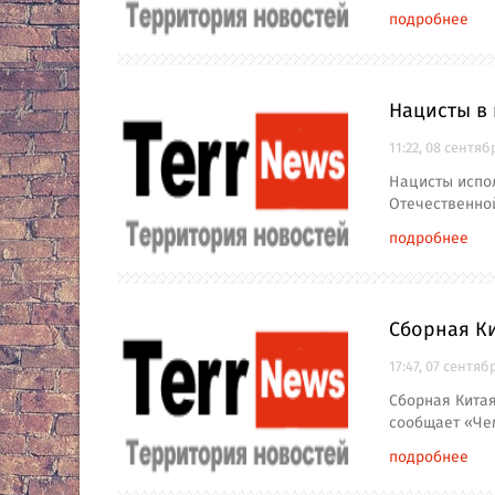
подробнее
Нацисты в
11:22, 08 сентяб
Нацисты испо
Отечественно
подробнее
Сборная К
17:47, 07 сентяб
Сборная Китая
сообщает «Че
подробнее