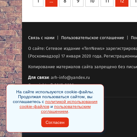
1
...
8
9
10
11
12
1
Связь с нами
|
Пользовательское соглашение
|
По
О сайте: Сетевое издание «TerrNews» зарегистриро
(Роскомнадзор) 17 января 2020 года. Регистрационны
Копирование материалов сайта запрещено без письм
Для связи
: arh-info@yandex.ru
Copyrights © 2015-2026
.
На сайте используются cookie-файлы.
Продолжая пользоваться сайтом, вы
соглашаетесь с
политикой использования
cookie-файлов
и
пользовательским
соглашением
.
Согласен