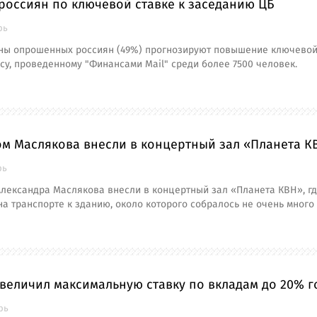
россиян по ключевой ставке к заседанию ЦБ
рь
ны опрошенных россиян (49%) прогнозируют повышение ключевой с
су, проведенному "Финансами Mail" среди более 7500 человек.
ом Маслякова внесли в концертный зал «Планета К
рь
Александра Маслякова внесли в концертный зал «Планета КВН», гд
на транспорте к зданию, около которого собралось не очень много
величил максимальную ставку по вкладам до 20% 
рь