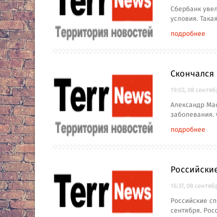
Сбербанк увел
условия. Така
подробнее
Скончался
19:03, 08 сентя
Александр Мас
заболевания. 
подробнее
Российски
16:37, 08 сентяб
Российские сп
сентября. Рос