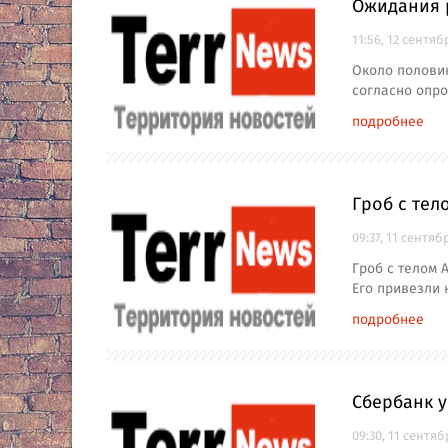
Ожидания 
11:56, 12 сентяб
Около полови
согласно опро
подробнее
Гроб с тел
09:37, 11 сентяб
Гроб с телом 
Его привезли 
подробнее
Сбербанк у
09:30, 11 сентяб