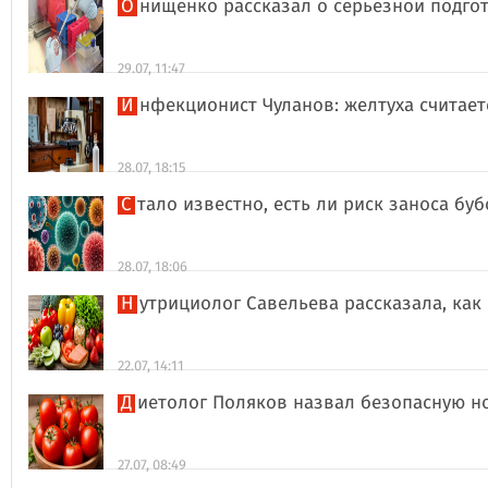
Онищенко рассказал о серьезной подго
29.07, 11:47
Инфекционист Чуланов: желтуха считае
28.07, 18:15
Стало известно, есть ли риск заноса б
28.07, 18:06
Нутрициолог Савельева рассказала, к
22.07, 14:11
Диетолог Поляков назвал безопасную н
27.07, 08:49