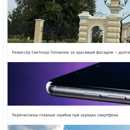
Режиссёр Светозар Головлев: за красивым фасадом — долги,
Перечислены главные ошибки при зарядке смартфона