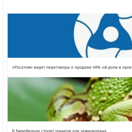
«Росатом» ведет переговоры о продаже 49%-ой доли в прое
В Билефельде строят тоннели для земноводных