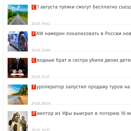
С 1 августа туляки смогут бесплатно съе
28.07, 19:42
FAW намерен локализовать в России но
29.07, 10:00
Сводные брат и сестра убили двоих дет
29.07, 11:27
Туроператор запустил продажу туров на
29.07, 08:59
Риелтор из Уфы выиграл в лотерею 10 
28.07, 18:57