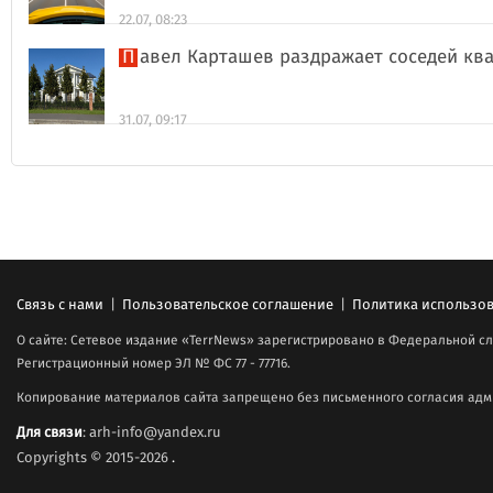
22.07, 08:23
Павел Карташев раздражает соседей к
31.07, 09:17
Связь с нами
|
Пользовательское соглашение
|
Политика использов
О сайте: Сетевое издание «TerrNews» зарегистрировано в Федеральной сл
Регистрационный номер ЭЛ № ФС 77 - 77716.
Копирование материалов сайта запрещено без письменного согласия адми
Для связи
: arh-info@yandex.ru
Copyrights © 2015-2026
.