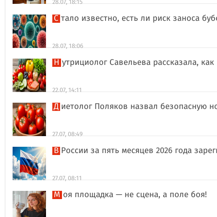
28.07, 18:15
Стало известно, есть ли риск заноса б
28.07, 18:06
Нутрициолог Савельева рассказала, к
22.07, 14:11
Диетолог Поляков назвал безопасную н
27.07, 08:49
В России за пять месяцев 2026 года за
27.07, 08:11
Моя площадка — не сцена, а поле боя!