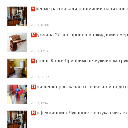
Ученые рассказали о влиянии напитков
28.07, 16:08
Мужчина 27 лет провел в ожидании сме
28.07, 17:14
Уролог Коно: При фимозе мужчинам тру
29.07, 09:22
Онищенко рассказал о серьезной подго
29.07, 11:47
Инфекционист Чуланов: желтуха считае