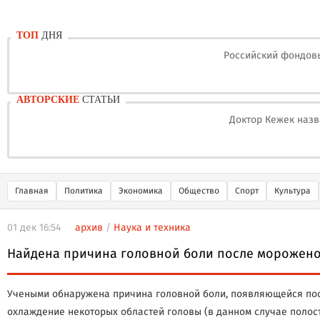
ТОП
ДНЯ
Российский фондовы
АВТОРСКИЕ
СТАТЬИ
Доктор Кежек назв
Главная
Политика
Экономика
Общество
Спорт
Культура
01 дек 16:54
архив
/
Наука и техника
Найдена причина головной боли после морожен
Учеными обнаружена причина головной боли, появляющейся посл
охлаждение некоторых областей головы (в данном случае полост