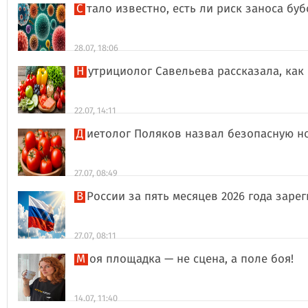
Стало известно, есть ли риск заноса б
28.07, 18:06
Нутрициолог Савельева рассказала, к
22.07, 14:11
Диетолог Поляков назвал безопасную н
27.07, 08:49
В России за пять месяцев 2026 года за
27.07, 08:11
Моя площадка — не сцена, а поле боя!
14.07, 11:40