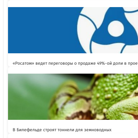
«Росатом» ведет переговоры о продаже 49%-ой доли в прое
В Билефельде строят тоннели для земноводных