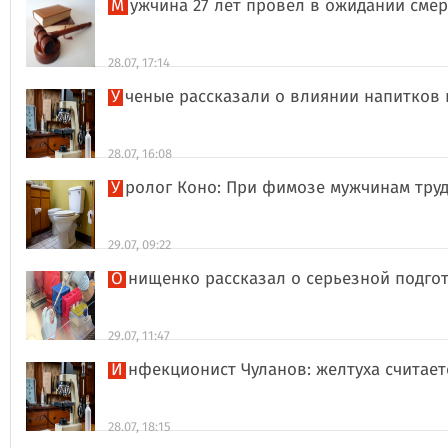
Мужчина 27 лет провел в ожидании сме
28.07, 17:14
Ученые рассказали о влиянии напитков
28.07, 16:08
Уролог Коно: При фимозе мужчинам тру
29.07, 09:22
Онищенко рассказал о серьезной подго
29.07, 11:47
Инфекционист Чуланов: желтуха считае
28.07, 18:15