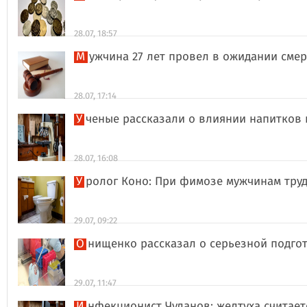
28.07, 18:57
Мужчина 27 лет провел в ожидании сме
28.07, 17:14
Ученые рассказали о влиянии напитков
28.07, 16:08
Уролог Коно: При фимозе мужчинам тру
29.07, 09:22
Онищенко рассказал о серьезной подго
29.07, 11:47
Инфекционист Чуланов: желтуха считае