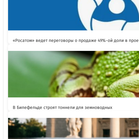
«Росатом» ведет переговоры о продаже 49%-ой доли в прое
В Билефельде строят тоннели для земноводных