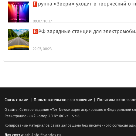
Группа «Звери» уходит в творческий о
09.07, 10:37
В РФ зарядные станции для электромоби
22.07, 08:23
Связь с нами
|
Пользовательское соглашение
|
Политика использов
О сайте: Сетевое издание «TerrNews» зарегистрировано в Федеральной сл
Регистрационный номер ЭЛ № ФС 77 - 77716.
Копирование материалов сайта запрещено без письменного согласия адми
Для связи
: arh-info@yandex.ru