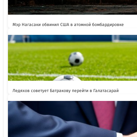
Мэр Нагасаки обвинил США в атомной бомбардировке
Ледяхов советует Батракову перейти в Галатасарай