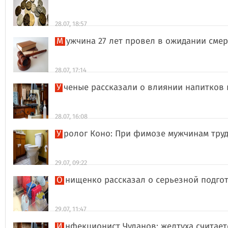
28.07, 18:57
Мужчина 27 лет провел в ожидании сме
28.07, 17:14
Ученые рассказали о влиянии напитков
28.07, 16:08
Уролог Коно: При фимозе мужчинам тру
29.07, 09:22
Онищенко рассказал о серьезной подго
29.07, 11:47
Инфекционист Чуланов: желтуха считае