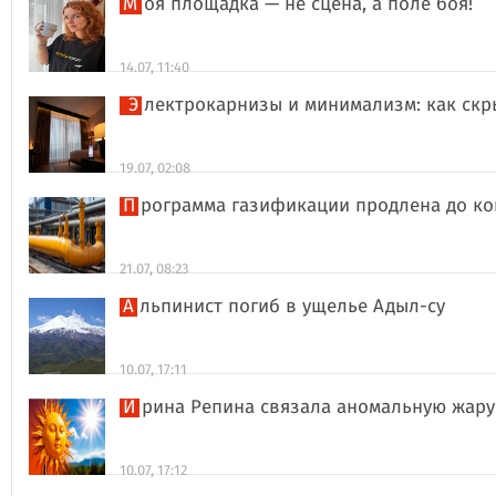
Моя площадка — не сцена, а поле боя!
14.07, 11:40
Электрокарнизы и минимализм: как ск
19.07, 02:08
Программа газификации продлена до ко
21.07, 08:23
Альпинист погиб в ущелье Адыл-су
10.07, 17:11
Ирина Репина связала аномальную жар
10.07, 17:12