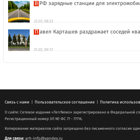
В РФ зарядные станции для электромоби
22.07, 08:23
Павел Карташев раздражает соседей к
31.07, 09:17
Связь с нами
|
Пользовательское соглашение
|
Политика использов
О сайте: Сетевое издание «TerrNews» зарегистрировано в Федеральной сл
Регистрационный номер ЭЛ № ФС 77 - 77716.
Копирование материалов сайта запрещено без письменного согласия адми
Для связи
: arh-info@yandex.ru