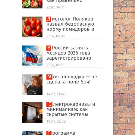
как правильно
формировать
22.07, 14:11
пищевые привычки
Диетолог Поляков
назвал безопасную
норму помидоров и
огурцов
27.07, 08:49
В России за пять
месяцев 2026 года
зарегистрировано
рекордное число
27.07, 08:11
иностранных
компаний
Моя площадка — не
сцена, а поле боя!
14.07, 11:40
Электрокарнизы и
минимализм: как
скрытые системы
делают интерьер
19.07, 02:08
дороже
Программа