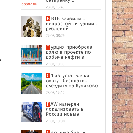
батарейку с
беспроводной
28.07, 16:43
ы
зарядкой
В ВТБ заявили о
непростой ситуации с
рублевой
ликвидностью в
29.07, 08:29
банковском секторе
Турция приобрела
долю в проекте по
добыче нефти в
5
иракском Киркуке
29.07, 10:30
С 1 августа туляки
смогут бесплатно
съездить на Куликово
поле
28.07, 19:42
FAW намерен
локализовать в
России новые
кроссоверы
29.07, 10:00
Сводные брат и