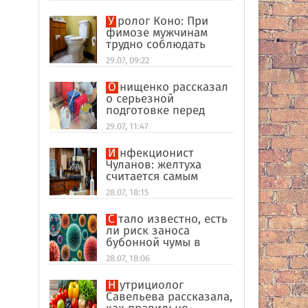
Уролог Коно: При
фимозе мужчинам
трудно соблюдать
интимную гигиену
29.07, 09:22
Онищенко рассказал
о серьезной
подготовке перед
отпуском в
29.07, 11:47
экзотические страны
Инфекционист
Чуланов: желтуха
считается самым
главным признаком
28.07, 18:15
гепатита
Стало известно, есть
ли риск заноса
бубонной чумы в
Россию
28.07, 18:06
Нутрициолог
Савельева рассказала,