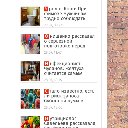
улик в США
Уролог Коно: При
фимозе мужчинам
трудно соблюдать
интимную гигиену
29.07, 09:22
Онищенко рассказал
о серьезной
подготовке перед
отпуском в
29.07, 11:47
экзотические страны
Инфекционист
Чуланов: желтуха
считается самым
главным признаком
28.07, 18:15
гепатита
Стало известно, есть
ли риск заноса
бубонной чумы в
Россию
28.07, 18:06
Нутрициолог
Савельева рассказала,