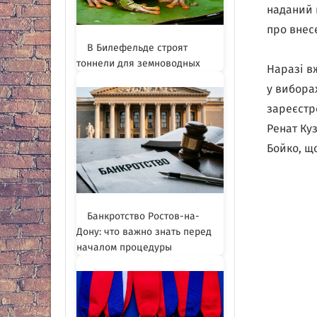
наданий 
про внесе
В Билефельде строят
тоннели для земноводных
Наразі в
у вибора
зареєстр
Ренат Ку
Бойко, щ
Банкротство Ростов-на-
Дону: что важно знать перед
началом процедуры