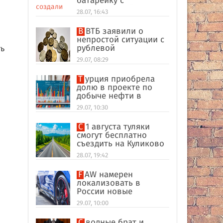
батарейку с
беспроводной
28.07, 16:43
зарядкой
В ВТБ заявили о
непростой ситуации с
рублевой
ть
ликвидностью в
29.07, 08:29
банковском секторе
Турция приобрела
долю в проекте по
добыче нефти в
иракском Киркуке
29.07, 10:30
С 1 августа туляки
смогут бесплатно
съездить на Куликово
поле
28.07, 19:42
FAW намерен
локализовать в
России новые
кроссоверы
29.07, 10:00
Сводные брат и