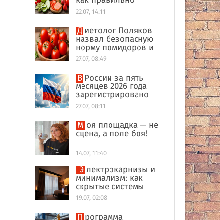
как правильно
формировать
22.07, 14:11
пищевые привычки
Диетолог Поляков
назвал безопасную
норму помидоров и
огурцов
27.07, 08:49
В России за пять
месяцев 2026 года
зарегистрировано
рекордное число
27.07, 08:11
иностранных
компаний
Моя площадка — не
сцена, а поле боя!
14.07, 11:40
Электрокарнизы и
минимализм: как
скрытые системы
делают интерьер
19.07, 02:08
дороже
Программа