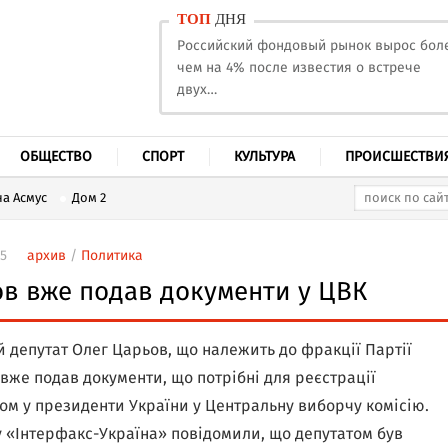
ТОП
ДНЯ
Российский фондовый рынок вырос бол
чем на 4% после известия о встрече
двух…
ОБЩЕСТВО
СПОРТ
КУЛЬТУРА
ПРОИСШЕСТВИ
а Асмус
Дом 2
55
архив
/
Политика
в вже подав документи у ЦВК
 депутат Олег Царьов, що належить до фракції Партії
 вже подав документи, що потрібні для реєстрації
ом у президенти України у Центральну виборчу комісію.
у «Інтерфакс-Україна» повідомили, що депутатом був