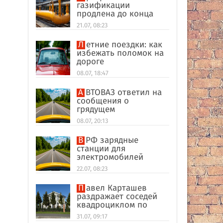
газификации
продлена до конца
2026 года
21.07, 08:23
Летние поездки: как
избежать поломок на
дороге
08.07, 18:47
АВТОВАЗ ответил на
сообщения о
грядущем
подорожании Lada
08.07, 20:13
В РФ зарядные
станции для
электромобилей
оказались на грани
22.07, 08:23
перегрузки
Павел Карташев
раздражает соседей
квадроциклом по
выходным под Тверью
31.07, 09:17