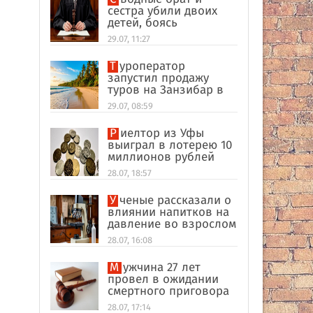
сестра убили двоих
детей, боясь
разоблачения инцеста
29.07, 11:27
Туроператор
запустил продажу
туров на Занзибар в
качестве
29.07, 08:59
альтернативы Турции
Риелтор из Уфы
выиграл в лотерею 10
миллионов рублей
28.07, 18:57
Ученые рассказали о
влиянии напитков на
давление во взрослом
возрасте
28.07, 16:08
Мужчина 27 лет
провел в ожидании
смертного приговора
из-за поддельных
28.07, 17:14