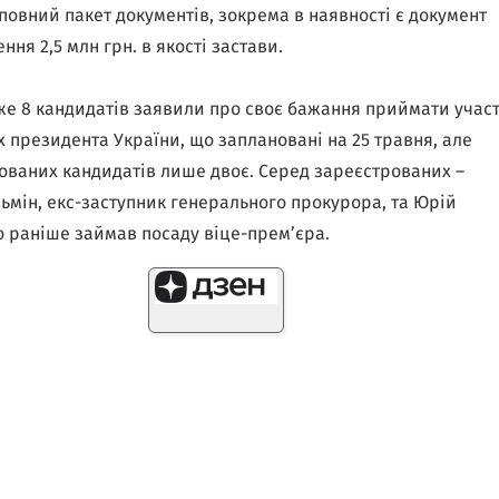
повний пакет документів, зокрема в наявності є документ
ння 2,5 млн грн. в якості застави.
же 8 кандидатів заявили про своє бажання приймати учас
х президента України, що заплановані на 25 травня, але
ованих кандидатів лише двоє. Серед зареєстрованих –
зьмін, екс-заступник генерального прокурора, та Юрій
о раніше займав посаду віце-прем’єра.