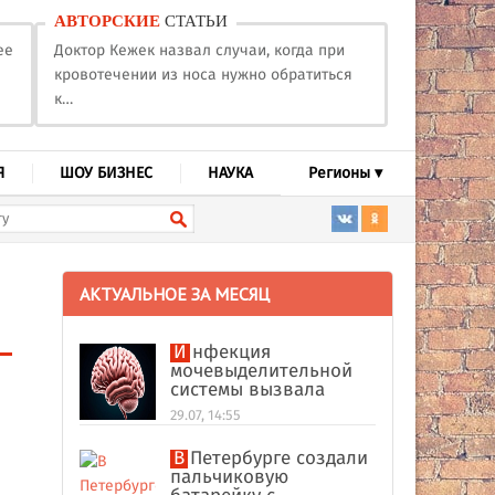
АВТОРСКИЕ
СТАТЬИ
ее
Доктор Кежек назвал случаи, когда при
кровотечении из носа нужно обратиться
к…
Я
ШОУ БИЗНЕС
НАУКА
Регионы ▾
АКТУАЛЬНОЕ ЗА МЕСЯЦ
Инфекция
мочевыделительной
системы вызвала
абсцесс мозга у
29.07, 14:55
американки
В Петербурге создали
пальчиковую