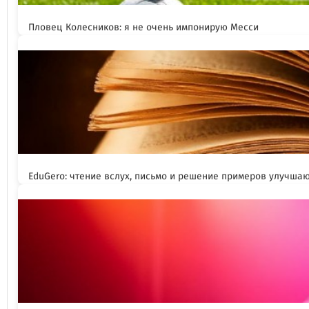
Пловец Колесников: я не очень импонирую Месси
EduGero: чтение вслух, письмо и решение примеров улучша