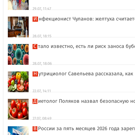
29.07, 11:47
Инфекционист Чуланов: желтуха считае
28.07, 18:15
Стало известно, есть ли риск заноса б
28.07, 18:06
Нутрициолог Савельева рассказала, к
22.07, 14:11
Диетолог Поляков назвал безопасную н
27.07, 08:49
В России за пять месяцев 2026 года за