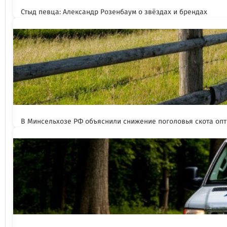
Стыд певца: Александр Розенбаум о звёздах и брендах
В Минсельхозе РФ объяснили снижение поголовья скота оп