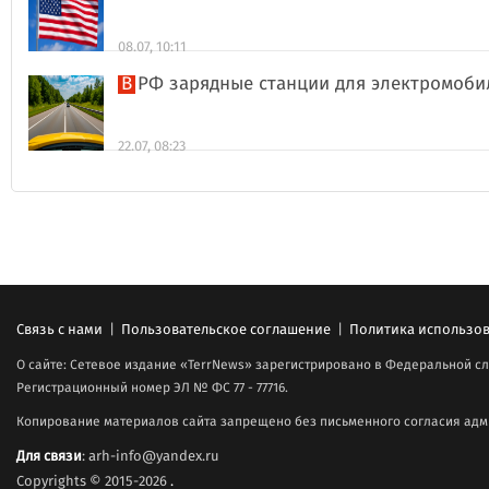
08.07, 10:11
В РФ зарядные станции для электромоби
22.07, 08:23
Связь с нами
|
Пользовательское соглашение
|
Политика использов
О сайте: Сетевое издание «TerrNews» зарегистрировано в Федеральной сл
Регистрационный номер ЭЛ № ФС 77 - 77716.
Копирование материалов сайта запрещено без письменного согласия адми
Для связи
: arh-info@yandex.ru
Copyrights © 2015-2026
.