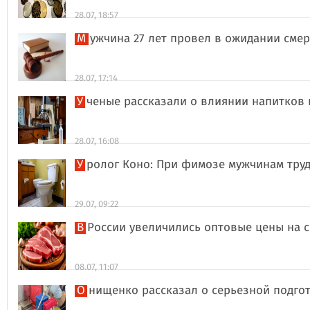
28.07, 18:57
Мужчина 27 лет провел в ожидании сме
28.07, 17:14
Ученые рассказали о влиянии напитков
28.07, 16:08
Уролог Коно: При фимозе мужчинам тру
29.07, 09:22
В России увеличились оптовые цены на 
08.07, 11:07
Онищенко рассказал о серьезной подго