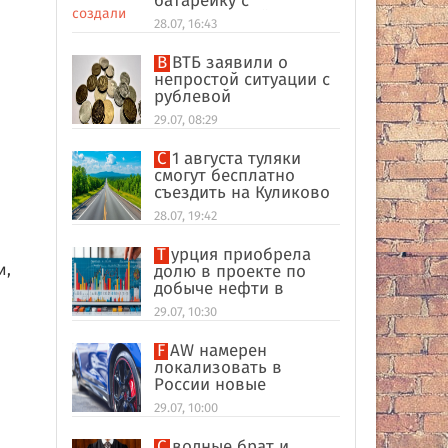
батарейку с
беспроводной
28.07, 16:43
зарядкой
В ВТБ заявили о
непростой ситуации с
рублевой
ликвидностью в
29.07, 08:29
банковском секторе
С 1 августа туляки
смогут бесплатно
съездить на Куликово
поле
28.07, 19:42
Турция приобрела
и,
долю в проекте по
добыче нефти в
иракском Киркуке
29.07, 10:30
FAW намерен
локализовать в
России новые
кроссоверы
29.07, 10:00
Сводные брат и