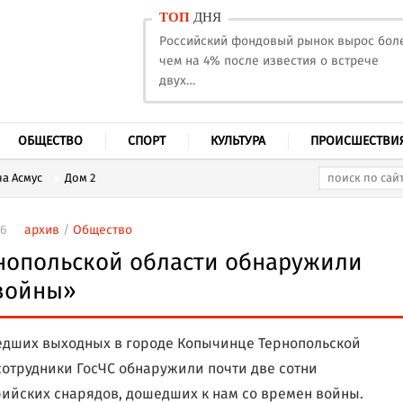
ТОП
ДНЯ
Российский фондовый рынок вырос бол
чем на 4% после известия о встрече
двух…
ОБЩЕСТВО
СПОРТ
КУЛЬТУРА
ПРОИСШЕСТВИ
а Асмус
Дом 2
06
архив
/
Общество
нопольской области обнаружили
войны»
дших выходных в городе Копычинце Тернопольской
сотрудники ГосЧС обнаружили почти две сотни
ийских снарядов, дошедших к нам со времен войны.