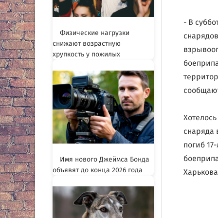
- В субб
Физические нагрузки
снарядов
снижают возрастную
взрывооп
хрупкость у пожилых
боеприпа
территор
сообщают
Хотелось
снаряда 
погиб 17
боеприпа
Имя нового Джеймса Бонда
объявят до конца 2026 года
Харькова