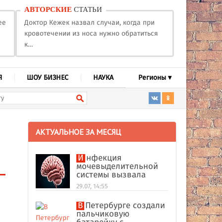
АВТОРСКИЕ
СТАТЬИ
ее
Доктор Кежек назвал случаи, когда при
кровотечении из носа нужно обратиться
к…
Я
ШОУ БИЗНЕС
НАУКА
Регионы ▾
АКТУАЛЬНОЕ ЗА МЕСЯЦ
Инфекция
мочевыделительной
системы вызвала
абсцесс мозга у
29.07, 14:55
американки
В Петербурге создали
пальчиковую