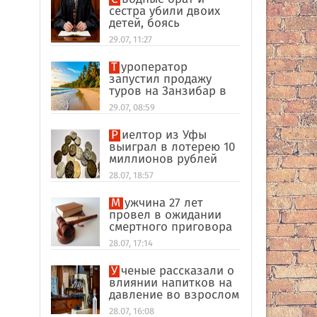
сестра убили двоих
детей, боясь
разоблачения инцеста
29.07, 11:27
Туроператор
запустил продажу
туров на Занзибар в
качестве
29.07, 08:59
альтернативы Турции
Риелтор из Уфы
выиграл в лотерею 10
миллионов рублей
28.07, 18:57
Мужчина 27 лет
провел в ожидании
смертного приговора
из-за поддельных
28.07, 17:14
улик в США
Ученые рассказали о
влиянии напитков на
давление во взрослом
возрасте
28.07, 16:08