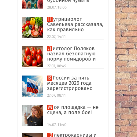
бубонной чумы в
Россию
28.07, 18:06
Нутрициолог
Савельева рассказала,
как правильно
формировать
22.07, 14:11
пищевые привычки
Диетолог Поляков
назвал безопасную
норму помидоров и
огурцов
27.07, 08:49
В России за пять
месяцев 2026 года
зарегистрировано
рекордное число
27.07, 08:11
иностранных
компаний
Моя площадка — не
сцена, а поле боя!
14.07, 11:40
Электрокарнизы и