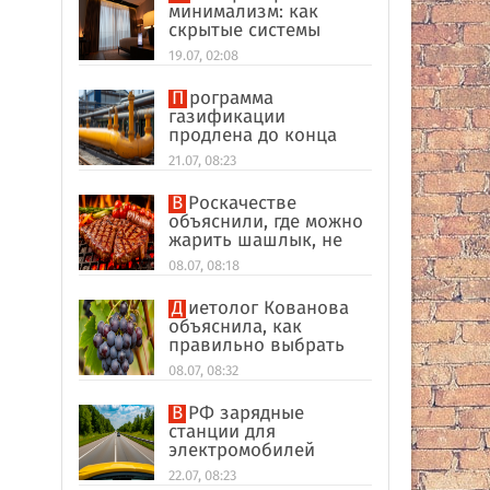
минимализм: как
скрытые системы
делают интерьер
19.07, 02:08
дороже
Программа
газификации
продлена до конца
2026 года
21.07, 08:23
В Роскачестве
объяснили, где можно
жарить шашлык, не
нарушая закон
08.07, 08:18
Диетолог Кованова
объяснила, как
правильно выбрать
виноград
08.07, 08:32
В РФ зарядные
станции для
электромобилей
оказались на грани
22.07, 08:23
перегрузки