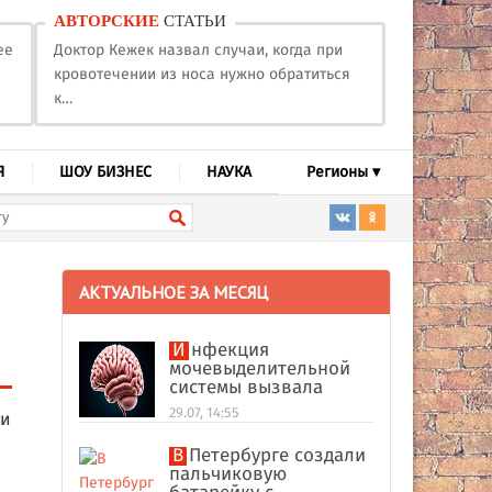
АВТОРСКИЕ
СТАТЬИ
ее
Доктор Кежек назвал случаи, когда при
кровотечении из носа нужно обратиться
к…
Я
ШОУ БИЗНЕС
НАУКА
Регионы ▾
АКТУАЛЬНОЕ ЗА МЕСЯЦ
Инфекция
мочевыделительной
системы вызвала
абсцесс мозга у
29.07, 14:55
ти
американки
В Петербурге создали
пальчиковую