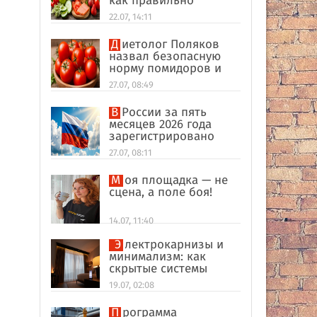
как правильно
формировать
22.07, 14:11
пищевые привычки
Диетолог Поляков
назвал безопасную
норму помидоров и
огурцов
27.07, 08:49
В России за пять
месяцев 2026 года
зарегистрировано
рекордное число
27.07, 08:11
иностранных
компаний
Моя площадка — не
сцена, а поле боя!
14.07, 11:40
Электрокарнизы и
минимализм: как
скрытые системы
делают интерьер
19.07, 02:08
дороже
Программа