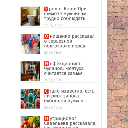
Уролог Коно: При
фимозе мужчинам
трудно соблюдать
интимную гигиену
29.07, 09:22
Онищенко рассказал
о серьезной
подготовке перед
отпуском в
29.07, 11:47
экзотические страны
Инфекционист
Чуланов: желтуха
считается самым
главным признаком
28.07, 18:15
гепатита
Стало известно, есть
ли риск заноса
бубонной чумы в
Россию
28.07, 18:06
Нутрициолог
Савельева рассказала,