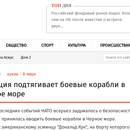
ТОП
ДНЯ
Российский фондовый рынок вырос бол
чем на 4% после известия о встрече
двух…
ОБЩЕСТВО
СПОРТ
КУЛЬТУРА
ПРОИСШЕСТВИ
а Асмус
Дом 2
6
архив
/
В мире
ия подтягивает боевые корабли в
ое море
последних событий НАТО всерьез задумалось о безопаснос
 принялась вводить боевые корабли в Черное море.
к американскому эсминцу "Дональд Кук", на борту которого