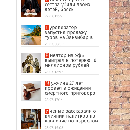
сестра убили двоих
детей, боясь
разоблачения инцеста
29.07, 11:27
Туроператор
запустил продажу
туров на Занзибар в
качестве
29.07, 08:59
альтернативы Турции
Риелтор из Уфы
выиграл в лотерею 10
миллионов рублей
28.07, 18:57
Мужчина 27 лет
провел в ожидании
смертного приговора
из-за поддельных
28.07, 17:14
улик в США
Ученые рассказали о
влиянии напитков на
давление во взрослом
возрасте
28.07, 16:08