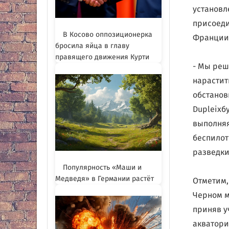
установл
присоеди
В Косово оппозиционерка
Франции
бросила яйца в главу
правящего движения Курти
- Мы реш
нарастит
обстанов
Dupleixб
выполняя
беспилот
разведки
Популярность «Маши и
Медведя» в Германии растёт
Отметим,
Черном м
приняв у
акватори