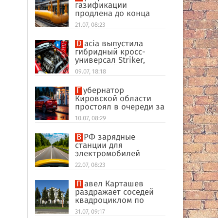
газификации
продлена до конца
2026 года
21.07, 08:23
Dacia выпустила
гибридный кросс-
универсал Striker,
способный работать
09.07, 18:18
на метане
Губернатор
Кировской области
простоял в очереди за
топливом
10.07, 08:29
В РФ зарядные
станции для
электромобилей
оказались на грани
22.07, 08:23
перегрузки
Павел Карташев
раздражает соседей
квадроциклом по
выходным под Тверью
31.07, 09:17