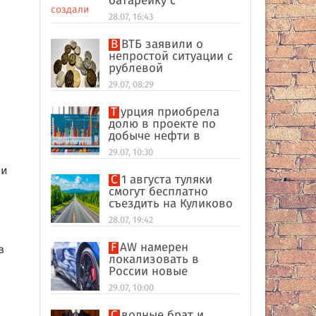
батарейку с
беспроводной
28.07, 16:43
зарядкой
В ВТБ заявили о
непростой ситуации с
рублевой
ликвидностью в
29.07, 08:29
банковском секторе
Турция приобрела
долю в проекте по
добыче нефти в
иракском Киркуке
29.07, 10:30
ми
С 1 августа туляки
смогут бесплатно
съездить на Куликово
поле
28.07, 19:42
FAW намерен
 в
локализовать в
России новые
кроссоверы
29.07, 10:00
Сводные брат и