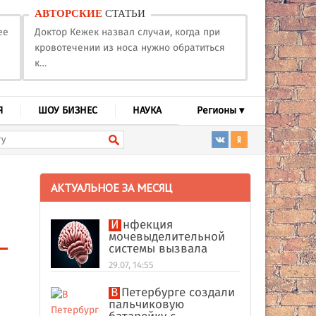
АВТОРСКИЕ
СТАТЬИ
ее
Доктор Кежек назвал случаи, когда при
кровотечении из носа нужно обратиться
к…
Я
ШОУ БИЗНЕС
НАУКА
Регионы ▾
АКТУАЛЬНОЕ ЗА МЕСЯЦ
Инфекция
мочевыделительной
системы вызвала
абсцесс мозга у
29.07, 14:55
американки
В Петербурге создали
пальчиковую