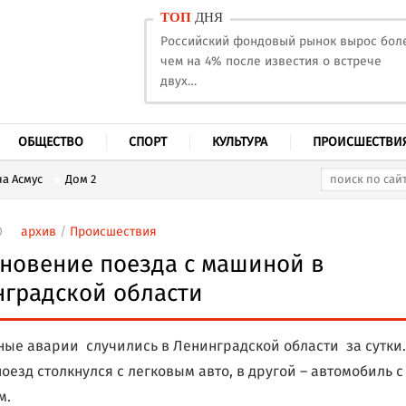
ТОП
ДНЯ
Российский фондовый рынок вырос бол
чем на 4% после известия о встрече
двух…
ОБЩЕСТВО
СПОРТ
КУЛЬТУРА
ПРОИСШЕСТВИ
а Асмус
Дом 2
0
архив
/
Происшествия
новение поезда с машиной в
градской области
ные аварии случились в Ленинградской области за сутки.
поезд столкнулся с легковым авто, в другой – автомобиль с
м.