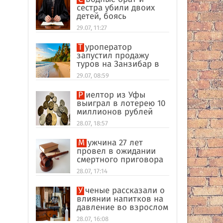
сестра убили двоих
детей, боясь
разоблачения инцеста
29.07, 11:27
Туроператор
запустил продажу
туров на Занзибар в
качестве
29.07, 08:59
альтернативы Турции
Риелтор из Уфы
выиграл в лотерею 10
миллионов рублей
28.07, 18:57
Мужчина 27 лет
провел в ожидании
смертного приговора
из-за поддельных
28.07, 17:14
улик в США
Ученые рассказали о
влиянии напитков на
давление во взрослом
возрасте
28.07, 16:08