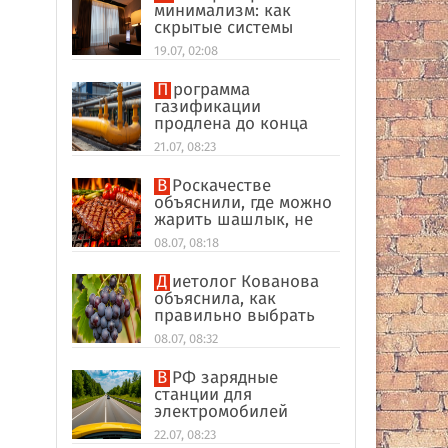
минимализм: как
скрытые системы
делают интерьер
19.07, 02:08
дороже
Программа
газификации
продлена до конца
2026 года
21.07, 08:23
В Роскачестве
объяснили, где можно
жарить шашлык, не
нарушая закон
08.07, 08:18
Диетолог Кованова
объяснила, как
правильно выбрать
виноград
08.07, 08:32
В РФ зарядные
станции для
электромобилей
оказались на грани
22.07, 08:23
перегрузки