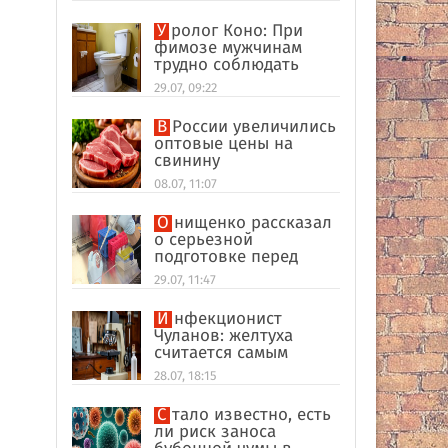
Уролог Коно: При
фимозе мужчинам
трудно соблюдать
интимную гигиену
29.07, 09:22
В России увеличились
оптовые цены на
свинину
08.07, 11:07
Онищенко рассказал
о серьезной
подготовке перед
отпуском в
29.07, 11:47
экзотические страны
Инфекционист
Чуланов: желтуха
считается самым
главным признаком
28.07, 18:15
гепатита
Стало известно, есть
ли риск заноса