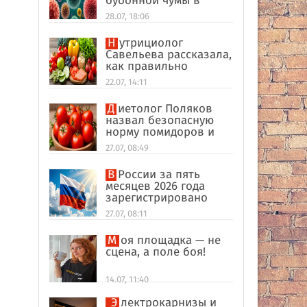
бубонной чумы в
Россию
28.07, 18:06
Нутрициолог
Савельева рассказала,
как правильно
формировать
22.07, 14:11
пищевые привычки
Диетолог Поляков
назвал безопасную
норму помидоров и
огурцов
27.07, 08:49
В России за пять
месяцев 2026 года
зарегистрировано
рекордное число
27.07, 08:11
иностранных
компаний
Моя площадка — не
сцена, а поле боя!
14.07, 11:40
Электрокарнизы и