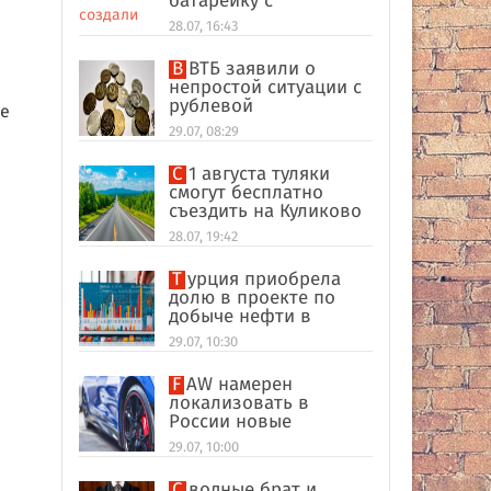
батарейку с
беспроводной
28.07, 16:43
зарядкой
В ВТБ заявили о
непростой ситуации с
рублевой
не
ликвидностью в
29.07, 08:29
банковском секторе
С 1 августа туляки
смогут бесплатно
съездить на Куликово
поле
28.07, 19:42
Турция приобрела
долю в проекте по
добыче нефти в
иракском Киркуке
29.07, 10:30
FAW намерен
локализовать в
России новые
кроссоверы
29.07, 10:00
Сводные брат и