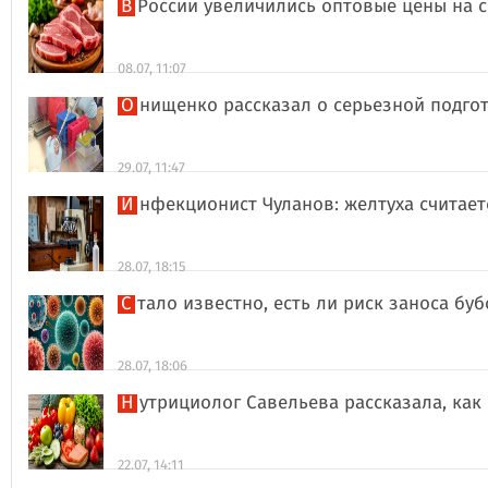
В России увеличились оптовые цены на 
08.07, 11:07
Онищенко рассказал о серьезной подго
29.07, 11:47
Инфекционист Чуланов: желтуха считае
28.07, 18:15
Стало известно, есть ли риск заноса б
28.07, 18:06
Нутрициолог Савельева рассказала, к
22.07, 14:11