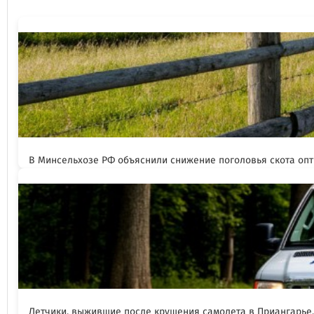
В Минсельхозе РФ объяснили снижение поголовья скота оп
Летчики, выжившие после крушения самолета в Приангарье