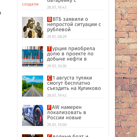
батарейку с
беспроводной
28.07, 16:43
зарядкой
в
В ВТБ заявили о
непростой ситуации с
рублевой
ликвидностью в
29.07, 08:29
банковском секторе
Турция приобрела
долю в проекте по
добыче нефти в
иракском Киркуке
29.07, 10:30
С 1 августа туляки
смогут бесплатно
съездить на Куликово
поле
28.07, 19:42
FAW намерен
локализовать в
России новые
кроссоверы
29.07, 10:00
Сводные брат и