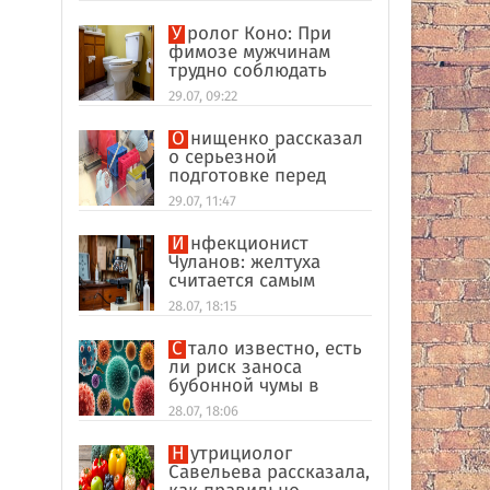
Уролог Коно: При
фимозе мужчинам
трудно соблюдать
интимную гигиену
29.07, 09:22
Онищенко рассказал
о серьезной
подготовке перед
отпуском в
29.07, 11:47
экзотические страны
Инфекционист
Чуланов: желтуха
считается самым
главным признаком
28.07, 18:15
гепатита
Стало известно, есть
ли риск заноса
бубонной чумы в
Россию
28.07, 18:06
Нутрициолог
Савельева рассказала,