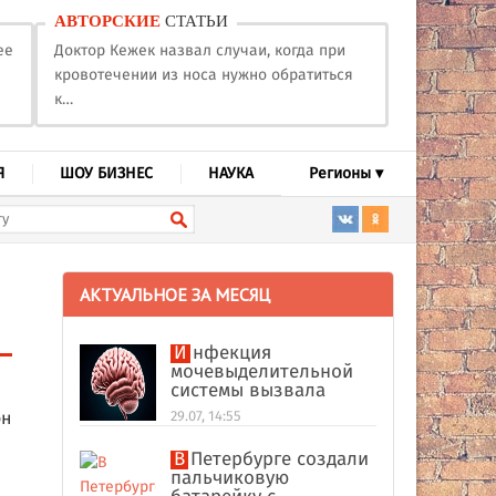
АВТОРСКИЕ
СТАТЬИ
ее
Доктор Кежек назвал случаи, когда при
кровотечении из носа нужно обратиться
к…
Я
ШОУ БИЗНЕС
НАУКА
Регионы ▾
АКТУАЛЬНОЕ ЗА МЕСЯЦ
Инфекция
мочевыделительной
системы вызвала
абсцесс мозга у
он
29.07, 14:55
американки
В Петербурге создали
пальчиковую