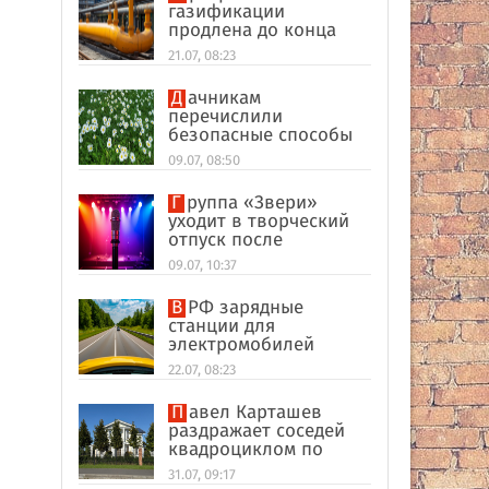
газификации
продлена до конца
2026 года
21.07, 08:23
Дачникам
перечислили
безопасные способы
избавиться от тли
09.07, 08:50
Группа «Звери»
уходит в творческий
отпуск после
завершающего
09.07, 10:37
концерта в
«Лужниках»
В РФ зарядные
станции для
электромобилей
оказались на грани
22.07, 08:23
перегрузки
Павел Карташев
раздражает соседей
квадроциклом по
выходным под Тверью
31.07, 09:17