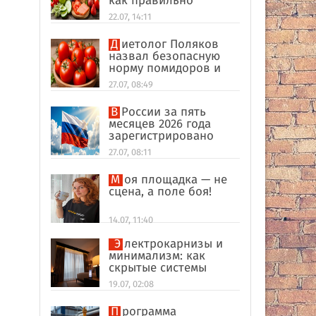
как правильно
формировать
22.07, 14:11
пищевые привычки
Диетолог Поляков
назвал безопасную
норму помидоров и
огурцов
27.07, 08:49
В России за пять
месяцев 2026 года
зарегистрировано
рекордное число
27.07, 08:11
иностранных
компаний
Моя площадка — не
сцена, а поле боя!
14.07, 11:40
Электрокарнизы и
минимализм: как
скрытые системы
делают интерьер
19.07, 02:08
дороже
Программа