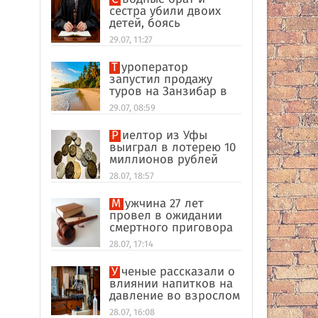
сестра убили двоих
детей, боясь
разоблачения инцеста
29.07, 11:27
Туроператор
запустил продажу
туров на Занзибар в
качестве
29.07, 08:59
альтернативы Турции
Риелтор из Уфы
выиграл в лотерею 10
миллионов рублей
28.07, 18:57
Мужчина 27 лет
провел в ожидании
смертного приговора
из-за поддельных
28.07, 17:14
улик в США
Ученые рассказали о
влиянии напитков на
давление во взрослом
возрасте
28.07, 16:08