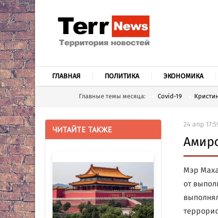
ГЛАВНАЯ
ПОЛИТИКА
ЭКОНОМИКА
Главные темы месяца:
Covid-19
Кристин
24 апр 17:5
ЧИТАЙТЕ ТАКЖЕ
Амиро
Мэр Маха
от выпол
выполнял
террорис