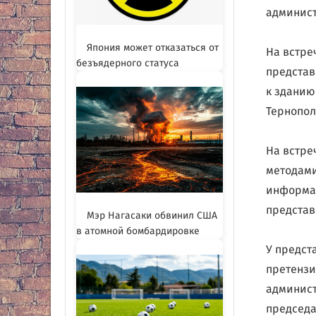
админис
Япония может отказаться от
На встре
безъядерного статуса
представ
к зданию
Тернопол
На встре
методами
информац
представ
Мэр Нагасаки обвинил США
в атомной бомбардировке
У предст
претензи
админист
председа