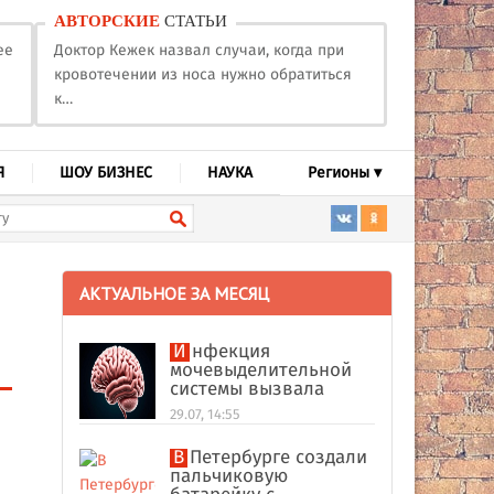
АВТОРСКИЕ
СТАТЬИ
ее
Доктор Кежек назвал случаи, когда при
кровотечении из носа нужно обратиться
к…
Я
ШОУ БИЗНЕС
НАУКА
Регионы ▾
АКТУАЛЬНОЕ ЗА МЕСЯЦ
Инфекция
мочевыделительной
системы вызвала
абсцесс мозга у
29.07, 14:55
американки
В Петербурге создали
пальчиковую