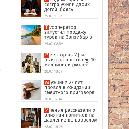
сестра убили двоих
детей, боясь
разоблачения инцеста
29.07, 11:27
Туроператор
запустил продажу
туров на Занзибар в
качестве
29.07, 08:59
альтернативы Турции
Риелтор из Уфы
выиграл в лотерею 10
миллионов рублей
и
28.07, 18:57
Мужчина 27 лет
провел в ожидании
смертного приговора
из-за поддельных
28.07, 17:14
улик в США
Ученые рассказали о
влиянии напитков на
давление во взрослом
возрасте
28.07, 16:08