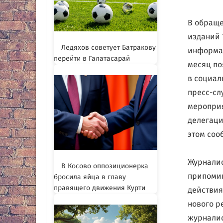
В обраще
изданий 
Ледяхов советует Батракову
информац
перейти в Галатасарай
месяц по
в социал
пресс-сл
мероприя
делегаци
этом соо
Журналис
В Косово оппозиционерка
припомин
бросила яйца в главу
правящего движения Курти
действия
нового р
журналис