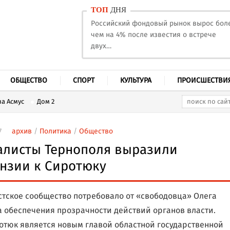
ТОП
ДНЯ
Российский фондовый рынок вырос бол
чем на 4% после известия о встрече
двух…
ОБЩЕСТВО
СПОРТ
КУЛЬТУРА
ПРОИСШЕСТВИ
а Асмус
Дом 2
7
архив
/
Политика
/
Общество
алисты Тернополя выразили
нзии к Сиротюку
тское сообщество потребовало от «свободовца» Олега
 обеспечения прозрачности действий органов власти.
отюк является новым главой областной государственной