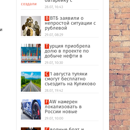
батарейку с
беспроводной
28.07, 16:43
зарядкой
В ВТБ заявили о
непростой ситуации с
рублевой
ли
ликвидностью в
29.07, 08:29
банковском секторе
Турция приобрела
долю в проекте по
добыче нефти в
иракском Киркуке
29.07, 10:30
С 1 августа туляки
смогут бесплатно
съездить на Куликово
поле
28.07, 19:42
FAW намерен
локализовать в
России новые
кроссоверы
29.07, 10:00
Сводные брат и