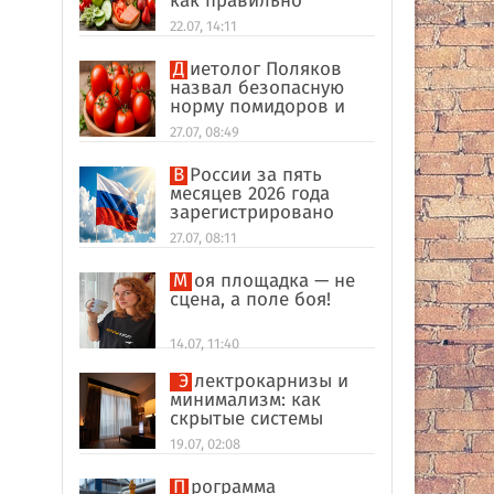
как правильно
формировать
22.07, 14:11
пищевые привычки
Диетолог Поляков
назвал безопасную
норму помидоров и
огурцов
27.07, 08:49
В России за пять
месяцев 2026 года
зарегистрировано
рекордное число
27.07, 08:11
иностранных
компаний
Моя площадка — не
сцена, а поле боя!
14.07, 11:40
Электрокарнизы и
минимализм: как
скрытые системы
делают интерьер
19.07, 02:08
дороже
Программа