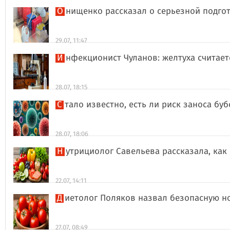
Онищенко рассказал о серьезной подго
29.07, 11:47
Инфекционист Чуланов: желтуха считае
28.07, 18:15
Стало известно, есть ли риск заноса б
28.07, 18:06
Нутрициолог Савельева рассказала, к
22.07, 14:11
Диетолог Поляков назвал безопасную н
27.07, 08:49