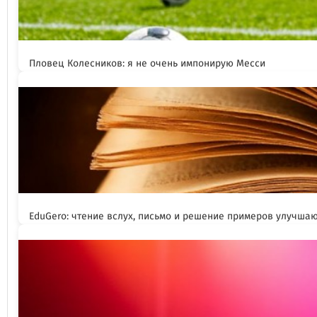
Пловец Колесников: я не очень импонирую Месси
EduGero: чтение вслух, письмо и решение примеров улучша