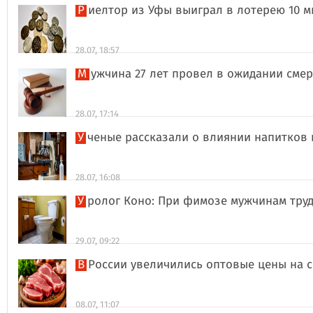
Риелтор из Уфы выиграл в лотерею 10 
28.07, 18:57
Мужчина 27 лет провел в ожидании сме
28.07, 17:14
Ученые рассказали о влиянии напитков
28.07, 16:08
Уролог Коно: При фимозе мужчинам тру
29.07, 09:22
В России увеличились оптовые цены на 
08.07, 11:07