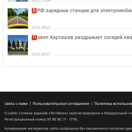
08.07, 14:46
В РФ зарядные станции для электромоби
22.07, 08:23
Павел Карташев раздражает соседей к
31.07, 09:17
Связь с нами
|
Пользовательское соглашение
|
Политика использов
О сайте: Сетевое издание «TerrNews» зарегистрировано в Федеральной сл
Регистрационный номер ЭЛ № ФС 77 - 77716.
Копирование материалов сайта запрещено без письменного согласия адми