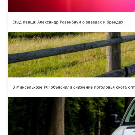
Стыд певца: Александр Розенбаум о звёздах и брендах
В Минсельхозе РФ объяснили снижение поголовья скота оп