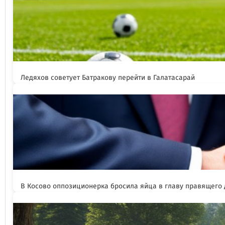
Ледяхов советует Батракову перейти в Галатасарай
В Косово оппозиционерка бросила яйца в главу правящего