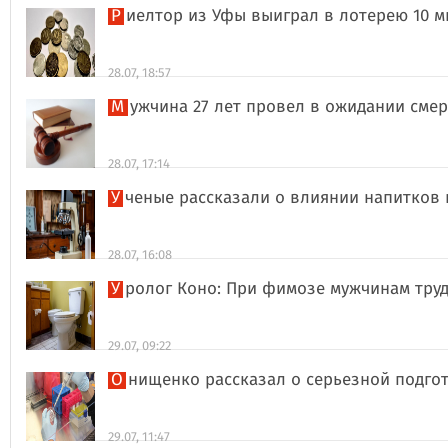
Риелтор из Уфы выиграл в лотерею 10 
28.07, 18:57
Мужчина 27 лет провел в ожидании сме
28.07, 17:14
Ученые рассказали о влиянии напитков
28.07, 16:08
Уролог Коно: При фимозе мужчинам тру
29.07, 09:22
Онищенко рассказал о серьезной подго
29.07, 11:47