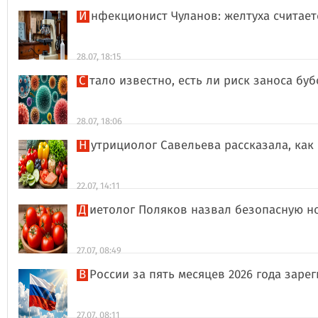
Инфекционист Чуланов: желтуха считае
28.07, 18:15
Стало известно, есть ли риск заноса б
28.07, 18:06
Нутрициолог Савельева рассказала, к
22.07, 14:11
Диетолог Поляков назвал безопасную н
27.07, 08:49
В России за пять месяцев 2026 года за
27.07, 08:11