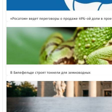
«Росатом» ведет переговоры о продаже 49%-ой доли в прое
В Билефельде строят тоннели для земноводных