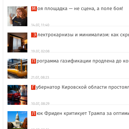
Моя площадка — не сцена, а поле боя!
14.07, 11:40
Электрокарнизы и минимализм: как ск
19.07, 02:08
Программа газификации продлена до ко
21.07, 08:23
Губернатор Кировской области простоя
10.07, 08:29
Люк Фриден критикует Трампа за оптим