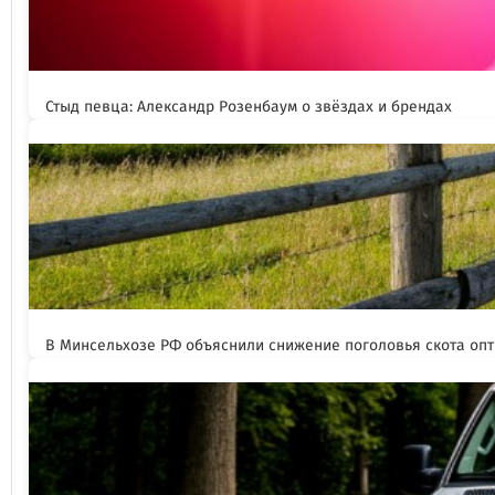
Стыд певца: Александр Розенбаум о звёздах и брендах
В Минсельхозе РФ объяснили снижение поголовья скота оп