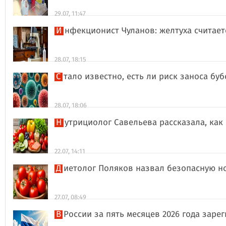
29.07, 11:47
Инфекционист Чуланов: желтуха считае
28.07, 18:15
Стало известно, есть ли риск заноса б
28.07, 18:06
Нутрициолог Савельева рассказала, к
22.07, 14:11
Диетолог Поляков назвал безопасную н
27.07, 08:49
В России за пять месяцев 2026 года за