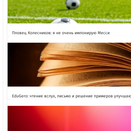
Пловец Колесников: я не очень импонирую Месси
EduGero: чтение вслух, письмо и решение примеров улучша