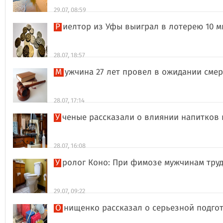
29.07, 08:59
Риелтор из Уфы выиграл в лотерею 10 
28.07, 18:57
Мужчина 27 лет провел в ожидании сме
28.07, 17:14
Ученые рассказали о влиянии напитков
28.07, 16:08
Уролог Коно: При фимозе мужчинам тру
29.07, 09:22
Онищенко рассказал о серьезной подго