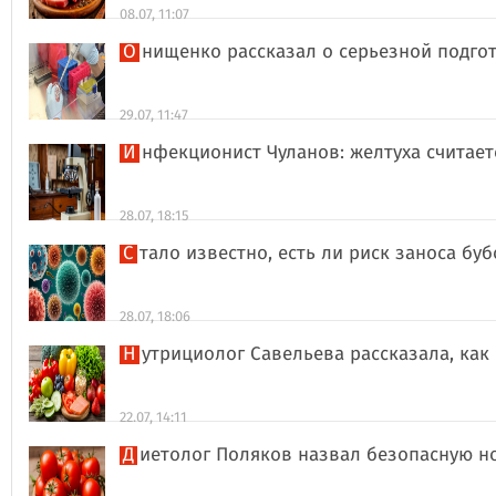
08.07, 11:07
Онищенко рассказал о серьезной подго
29.07, 11:47
Инфекционист Чуланов: желтуха считае
28.07, 18:15
Стало известно, есть ли риск заноса б
28.07, 18:06
Нутрициолог Савельева рассказала, к
22.07, 14:11
Диетолог Поляков назвал безопасную н