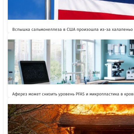
Вспышка сальмонеллеза в США произошла из-за халапеньо
Аферез может снизить уровень PFAS и микропластика в кров