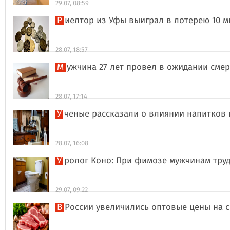
29.07, 08:59
Риелтор из Уфы выиграл в лотерею 10 
28.07, 18:57
Мужчина 27 лет провел в ожидании сме
28.07, 17:14
Ученые рассказали о влиянии напитков
28.07, 16:08
Уролог Коно: При фимозе мужчинам тру
29.07, 09:22
В России увеличились оптовые цены на 