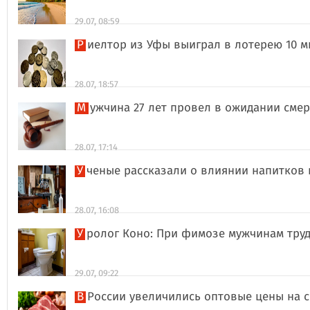
29.07, 08:59
Риелтор из Уфы выиграл в лотерею 10 
28.07, 18:57
Мужчина 27 лет провел в ожидании сме
28.07, 17:14
Ученые рассказали о влиянии напитков
28.07, 16:08
Уролог Коно: При фимозе мужчинам тру
29.07, 09:22
В России увеличились оптовые цены на 