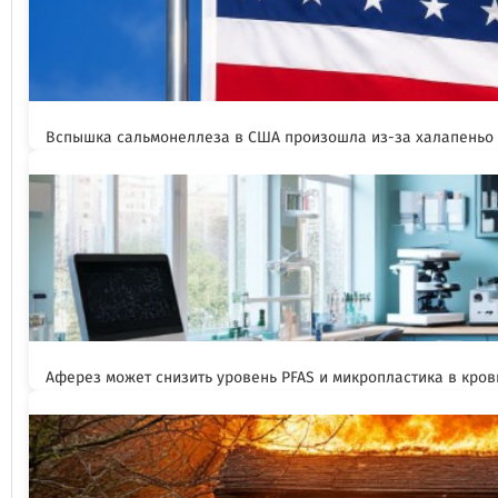
Вспышка сальмонеллеза в США произошла из-за халапеньо
Аферез может снизить уровень PFAS и микропластика в кров