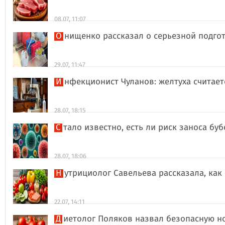
08.07, 11:07
Онищенко рассказал о серьезной подго
29.07, 11:47
Инфекционист Чуланов: желтуха считае
28.07, 18:15
Стало известно, есть ли риск заноса б
28.07, 18:06
Нутрициолог Савельева рассказала, к
22.07, 14:11
Диетолог Поляков назвал безопасную н