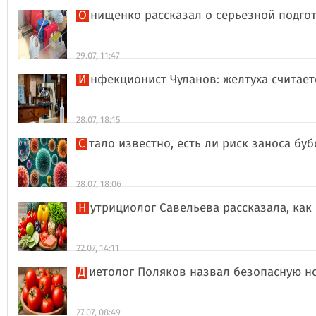
Онищенко рассказал о серьезной подго
29.07, 11:47
Инфекционист Чуланов: желтуха считае
28.07, 18:15
Стало известно, есть ли риск заноса б
28.07, 18:06
Нутрициолог Савельева рассказала, к
22.07, 14:11
Диетолог Поляков назвал безопасную н
27.07, 08:49