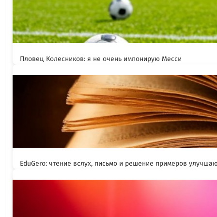
Пловец Колесников: я не очень импонирую Месси
EduGero: чтение вслух, письмо и решение примеров улучша