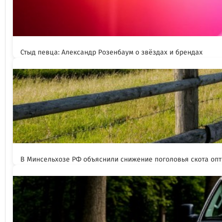
Стыд певца: Александр Розенбаум о звёздах и брендах
В Минсельхозе РФ объяснили снижение поголовья скота оп