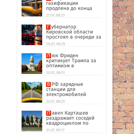
газификации
продлена до конца
2026 года
21.07, 08:23
Губернатор
Кировской области
простоял в очереди за
топливом
10.07, 08:29
Люк Фриден
критикует Трампа за
оптимизм в
переговорах между
10.07, 08:51
Москвой и Киевом
В РФ зарядные
станции для
электромобилей
оказались на грани
22.07, 08:23
перегрузки
Павел Карташев
раздражает соседей
квадроциклом по
выходным под Тверью
31.07, 09:17