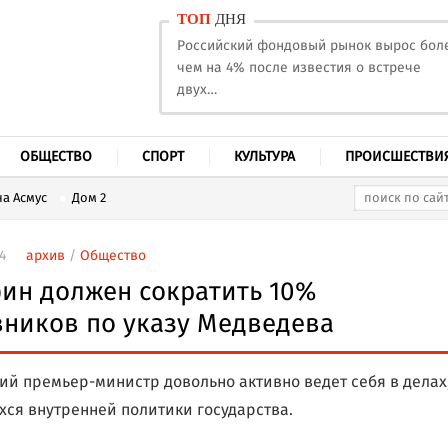
ТОП
ДНЯ
Российский фондовый рынок вырос бол
чем на 4% после известия о встрече
двух…
ОБЩЕСТВО
СПОРТ
КУЛЬТУРА
ПРОИСШЕСТВИ
а Асмус
Дом 2
4
архив
/
Общество
ин должен сократить 10%
ников по указу Медведева
ий премьер-министр довольно активно ведет себя в делах
ся внутренней политики государства.