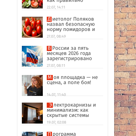
как правильно
формировать
22.07, 14:11
пищевые привычки
Диетолог Поляков
назвал безопасную
норму помидоров и
огурцов
27.07, 08:49
В России за пять
месяцев 2026 года
зарегистрировано
рекордное число
27.07, 08:11
иностранных
компаний
Моя площадка — не
сцена, а поле боя!
14.07, 11:40
Электрокарнизы и
минимализм: как
скрытые системы
делают интерьер
19.07, 02:08
дороже
Программа