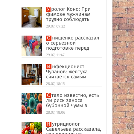
Уролог Коно: При
фимозе мужчинам
трудно соблюдать
интимную гигиену
29.07, 09:22
Онищенко рассказал
о серьезной
подготовке перед
отпуском в
29.07, 11:47
экзотические страны
Инфекционист
Чуланов: желтуха
считается самым
главным признаком
28.07, 18:15
гепатита
Стало известно, есть
ли риск заноса
бубонной чумы в
Россию
28.07, 18:06
Нутрициолог
Савельева рассказала,