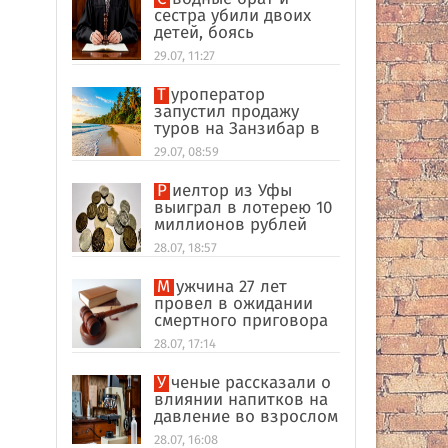
сестра убили двоих
детей, боясь
разоблачения инцеста
29.07, 11:27
Туроператор
запустил продажу
туров на Занзибар в
качестве
29.07, 08:59
альтернативы Турции
Риелтор из Уфы
выиграл в лотерею 10
миллионов рублей
28.07, 18:57
Мужчина 27 лет
провел в ожидании
смертного приговора
из-за поддельных
28.07, 17:14
улик в США
Ученые рассказали о
влиянии напитков на
давление во взрослом
возрасте
28.07, 16:08