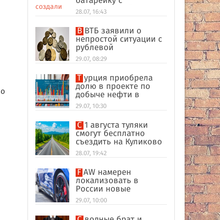
батарейку с
беспроводной
28.07, 16:43
зарядкой
В ВТБ заявили о
непростой ситуации с
рублевой
ликвидностью в
29.07, 08:29
банковском секторе
Турция приобрела
долю в проекте по
во
добыче нефти в
иракском Киркуке
29.07, 10:30
С 1 августа туляки
смогут бесплатно
съездить на Куликово
поле
28.07, 19:42
FAW намерен
локализовать в
России новые
кроссоверы
29.07, 10:00
Сводные брат и