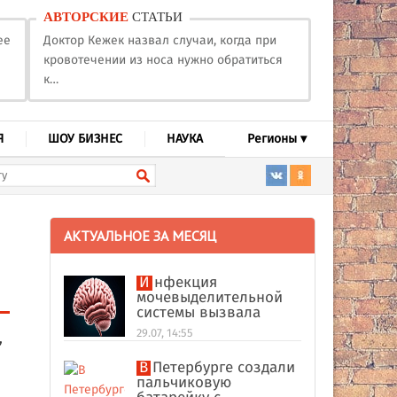
АВТОРСКИЕ
СТАТЬИ
ее
Доктор Кежек назвал случаи, когда при
кровотечении из носа нужно обратиться
к…
Я
ШОУ БИЗНЕС
НАУКА
Регионы ▾
АКТУАЛЬНОЕ ЗА МЕСЯЦ
Инфекция
мочевыделительной
системы вызвала
абсцесс мозга у
29.07, 14:55
,
американки
В Петербурге создали
пальчиковую