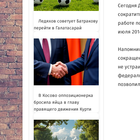
Сегодня 
сократит
Ледяхов советует Батракову
работе п
перейти в Галатасарай
июля 201
Напомним
сокращен
не устра
федераль
позволил
В Косово оппозиционерка
бросила яйца в главу
правящего движения Курти