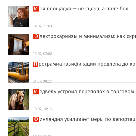
Моя площадка — не сцена, а поле боя!
14.07, 11:40
Электрокарнизы и минимализм: как ск
19.07, 02:08
Программа газификации продлена до ко
21.07, 08:23
Медведь устроил переполох в торговом
10.07, 16:13
Финляндия усиливает меры по депорта