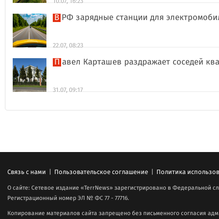
10.07, 16:23
В РФ зарядные станции для электромоби
22.07, 08:23
Павел Карташев раздражает соседей к
31.07, 09:17
Связь с нами
|
Пользовательское соглашение
|
Политика использов
О сайте: Сетевое издание «TerrNews» зарегистрировано в Федеральной сл
Регистрационный номер ЭЛ № ФС 77 - 77716.
Копирование материалов сайта запрещено без письменного согласия адми