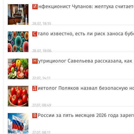
Инфекционист Чуланов: желтуха считае
28.07, 18:15
Стало известно, есть ли риск заноса б
28.07, 18:06
Нутрициолог Савельева рассказала, к
22.07, 14:11
Диетолог Поляков назвал безопасную н
27.07, 08:49
В России за пять месяцев 2026 года за
27.07, 08:11