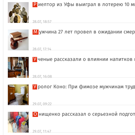
Риелтор из Уфы выиграл в лотерею 10 
28.07, 18:57
Мужчина 27 лет провел в ожидании сме
28.07, 17:14
Ученые рассказали о влиянии напитков
28.07, 16:08
Уролог Коно: При фимозе мужчинам тру
29.07, 09:22
Онищенко рассказал о серьезной подго
29.07, 11:47