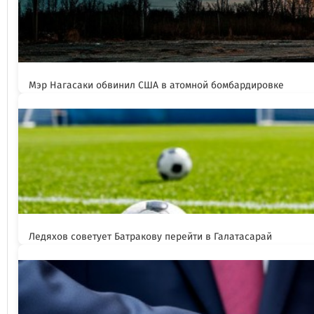
Мэр Нагасаки обвинил США в атомной бомбардировке
Ледяхов советует Батракову перейти в Галатасарай