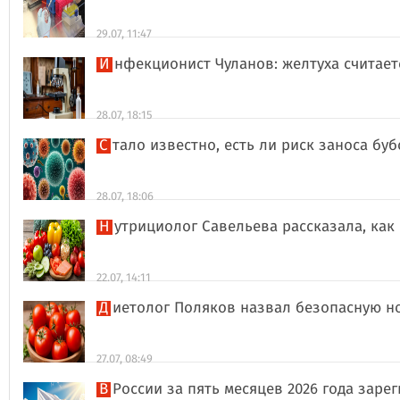
29.07, 11:47
Инфекционист Чуланов: желтуха считае
28.07, 18:15
Стало известно, есть ли риск заноса б
28.07, 18:06
Нутрициолог Савельева рассказала, к
22.07, 14:11
Диетолог Поляков назвал безопасную н
27.07, 08:49
В России за пять месяцев 2026 года за