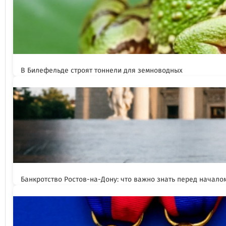
В Билефельде строят тоннели для земноводных
Банкротство Ростов-на-Дону: что важно знать перед начал