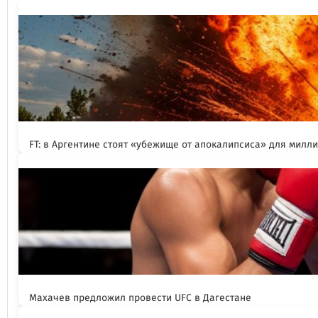
FT: в Аргентине стоят «убежище от апокалипсиса» для милл
Махачев предложил провести UFC в Дагестане