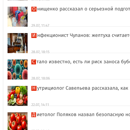
Онищенко рассказал о серьезной подго
29.07, 11:47
Инфекционист Чуланов: желтуха считае
28.07, 18:15
Стало известно, есть ли риск заноса б
28.07, 18:06
Нутрициолог Савельева рассказала, к
22.07, 14:11
Диетолог Поляков назвал безопасную н