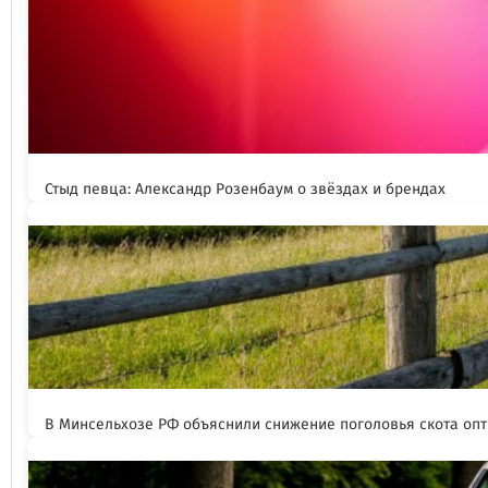
Стыд певца: Александр Розенбаум о звёздах и брендах
В Минсельхозе РФ объяснили снижение поголовья скота оп