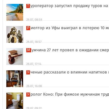
Туроператор запустил продажу туров на
29.07, 08:59
Риелтор из Уфы выиграл в лотерею 10 
28.07, 18:57
Мужчина 27 лет провел в ожидании сме
28.07, 17:14
Ученые рассказали о влиянии напитков
28.07, 16:08
Уролог Коно: При фимозе мужчинам тру
29.07, 09:22