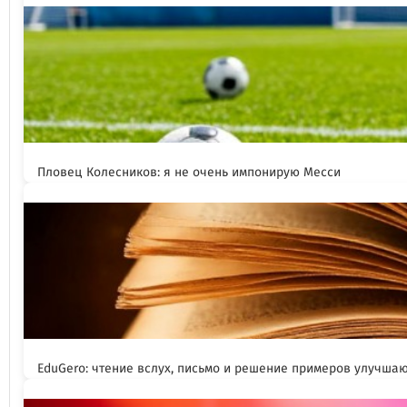
Пловец Колесников: я не очень импонирую Месси
EduGero: чтение вслух, письмо и решение примеров улучша