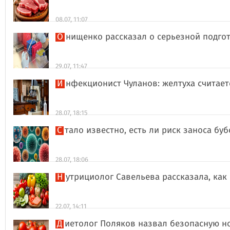
08.07, 11:07
Онищенко рассказал о серьезной подго
29.07, 11:47
Инфекционист Чуланов: желтуха считае
28.07, 18:15
Стало известно, есть ли риск заноса б
28.07, 18:06
Нутрициолог Савельева рассказала, к
22.07, 14:11
Диетолог Поляков назвал безопасную н