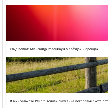
Стыд певца: Александр Розенбаум о звёздах и брендах
В Минсельхозе РФ объяснили снижение поголовья скота оп