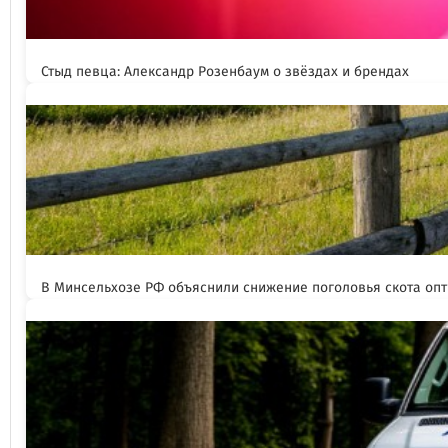
Стыд певца: Александр Розенбаум о звёздах и брендах
В Минсельхозе РФ объяснили снижение поголовья скота оп