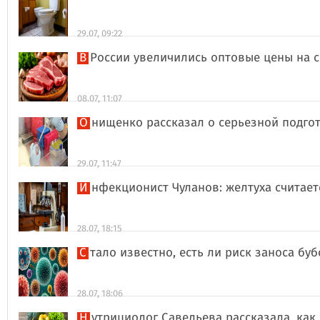
29.07, 09:22
В России увеличились оптовые цены на 
08.07, 11:07
Онищенко рассказал о серьезной подго
29.07, 11:47
Инфекционист Чуланов: желтуха считае
28.07, 18:15
Стало известно, есть ли риск заноса б
28.07, 18:06
Нутрициолог Савельева рассказала, к