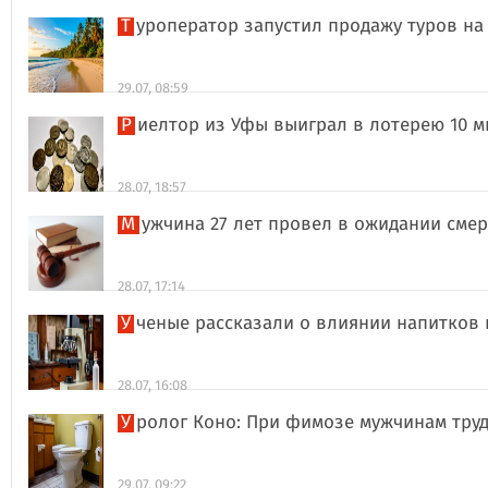
Туроператор запустил продажу туров на
29.07, 08:59
Риелтор из Уфы выиграл в лотерею 10 
28.07, 18:57
Мужчина 27 лет провел в ожидании сме
28.07, 17:14
Ученые рассказали о влиянии напитков
28.07, 16:08
Уролог Коно: При фимозе мужчинам тру
29.07, 09:22