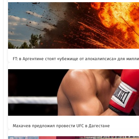
FT: в Аргентине стоят «убежище от апокалипсиса» для милл
Махачев предложил провести UFC в Дагестане