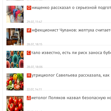
Онищенко рассказал о серьезной подго
29.07, 11:47
Инфекционист Чуланов: желтуха считае
28.07, 18:15
Стало известно, есть ли риск заноса б
28.07, 18:06
Нутрициолог Савельева рассказала, к
22.07, 14:11
Диетолог Поляков назвал безопасную н