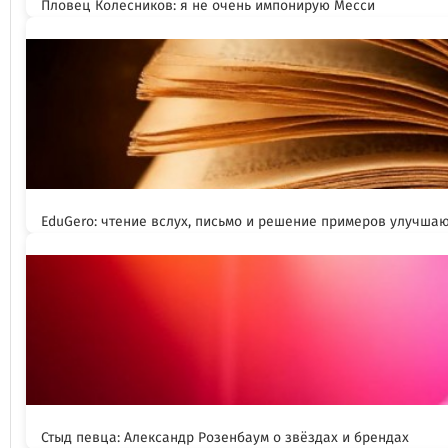
Пловец Колесников: я не очень импонирую Месси
EduGero: чтение вслух, письмо и решение примеров улучша
Стыд певца: Александр Розенбаум о звёздах и брендах