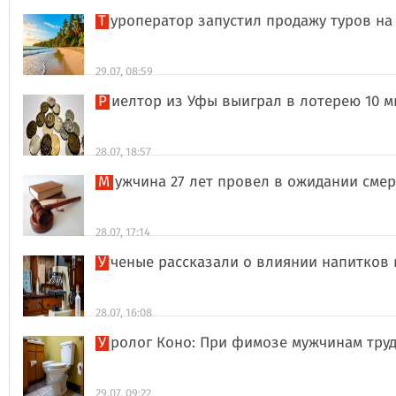
Туроператор запустил продажу туров на
29.07, 08:59
Риелтор из Уфы выиграл в лотерею 10 
28.07, 18:57
Мужчина 27 лет провел в ожидании сме
28.07, 17:14
Ученые рассказали о влиянии напитков
28.07, 16:08
Уролог Коно: При фимозе мужчинам тру
29.07, 09:22