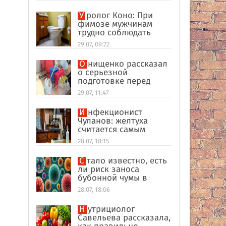
Уролог Коно: При
фимозе мужчинам
трудно соблюдать
интимную гигиену
29.07, 09:22
Онищенко рассказал
о серьезной
подготовке перед
отпуском в
29.07, 11:47
экзотические страны
Инфекционист
Чуланов: желтуха
считается самым
главным признаком
28.07, 18:15
гепатита
Стало известно, есть
ли риск заноса
бубонной чумы в
Россию
28.07, 18:06
Нутрициолог
Савельева рассказала,