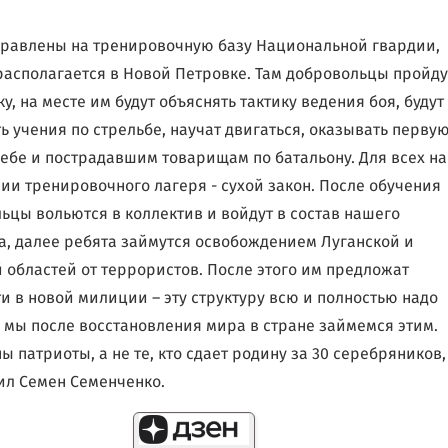
правлены на тренировочную базу Национальной гвардии,
располагается в Новой Петровке. Там добровольцы пройду
у, на месте им будут объяснять тактику ведения боя, будут
ь учения по стрельбе, научат двигаться, оказывать перву
ебе и пострадавшим товарищам по батальону. Для всех на
ии тренировочного лагеря - сухой закон. После обучения
ьцы вольются в коллектив и войдут в состав нашего
а, далее ребята займутся освобождением Луганской и
 областей от террористов. После этого им предложат
и в новой милиции – эту структуру всю и полностью надо
и мы после восстановления мира в стране займемся этим.
 патриоты, а не те, кто сдает родину за 30 серебряников,
л Семен Семенченко.