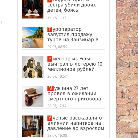
сестра убили двоих
детей, боясь
разоблачения инцеста
29.07, 11:27
т
Туроператор
запустил продажу
туров на Занзибар в
ю
качестве
29.07, 08:59
альтернативы Турции
Риелтор из Уфы
выиграл в лотерею 10
миллионов рублей
28.07, 18:57
Мужчина 27 лет
провел в ожидании
смертного приговора
из-за поддельных
28.07, 17:14
 -
улик в США
Ученые рассказали о
влиянии напитков на
давление во взрослом
возрасте
28.07, 16:08