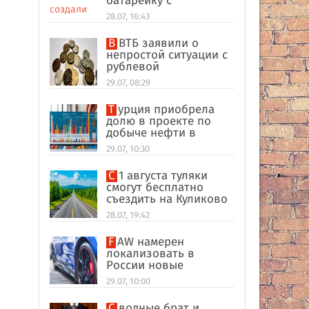
батарейку с
беспроводной
28.07, 16:43
зарядкой
В ВТБ заявили о
непростой ситуации с
рублевой
ликвидностью в
29.07, 08:29
банковском секторе
Турция приобрела
долю в проекте по
добыче нефти в
иракском Киркуке
29.07, 10:30
С 1 августа туляки
смогут бесплатно
съездить на Куликово
поле
28.07, 19:42
FAW намерен
локализовать в
России новые
кроссоверы
29.07, 10:00
Сводные брат и