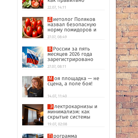
как правильно
формировать
22.07, 14:11
пищевые привычки
Диетолог Поляков
назвал безопасную
норму помидоров и
огурцов
27.07, 08:49
В России за пять
месяцев 2026 года
зарегистрировано
рекордное число
27.07, 08:11
иностранных
компаний
Моя площадка — не
сцена, а поле боя!
14.07, 11:40
Электрокарнизы и
минимализм: как
скрытые системы
делают интерьер
19.07, 02:08
дороже
Программа