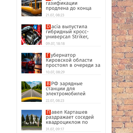
газификации
продлена до конца
2026 года
21.07, 08:23
Dacia выпустила
гибридный кросс-
универсал Striker,
способный работать
09.07, 18:18
на метане
Губернатор
Кировской области
простоял в очереди за
топливом
10.07, 08:29
В РФ зарядные
станции для
электромобилей
оказались на грани
22.07, 08:23
перегрузки
Павел Карташев
раздражает соседей
квадроциклом по
выходным под Тверью
31.07, 09:17