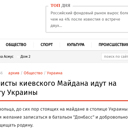
ТОП
ДНЯ
Российский фондовый рынок вырос бол
чем на 4% после известия о встрече
двух…
ОБЩЕСТВО
СПОРТ
КУЛЬТУРА
ПРОИСШЕСТВИ
а Асмус
Дом 2
56
архив
/
Общество
/
Украина
исты киевского Майдана идут на
ту Украины
вольца, до сих пор стоящих на майдане в столице Украины
 желание записаться в батальон "Донбасс" и добровольно
щищать родину.