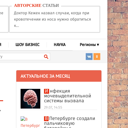
АВТОРСКИЕ
СТАТЬИ
ее
Доктор Кежек назвал случаи, когда при
кровотечении из носа нужно обратиться
к…
Я
ШОУ БИЗНЕС
НАУКА
Регионы ▾
АКТУАЛЬНОЕ ЗА МЕСЯЦ
Инфекция
мочевыделительной
системы вызвала
абсцесс мозга у
29.07, 14:55
,
американки
В Петербурге создали
пальчиковую