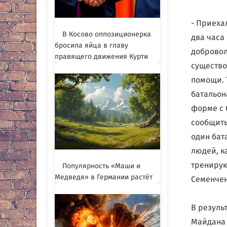
- Приеха
В Косово оппозиционерка
два часа
бросила яйца в главу
добровол
правящего движения Курти
существо
помощи. 
батальон
форме с 
сообщить
один бат
людей, к
тренирую
Популярность «Маши и
Медведя» в Германии растёт
Семенчен
В резуль
Майдана 