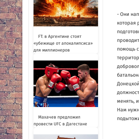
- Они на
которая 
подготовк
FT: в Аргентине стоят
проводит
«убежище от апокалипсиса»
помощь с
для миллионеров
территор
добровол
батальон
Донецкой
должност
менять, 
Нам нужны
Махачев предложил
подытожи
провести UFC в Дагестане