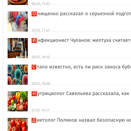
08.07, 11:07
Онищенко рассказал о серьезной подго
29.07, 11:47
Инфекционист Чуланов: желтуха считае
28.07, 18:15
Стало известно, есть ли риск заноса б
28.07, 18:06
Нутрициолог Савельева рассказала, к
22.07, 14:11
Диетолог Поляков назвал безопасную н