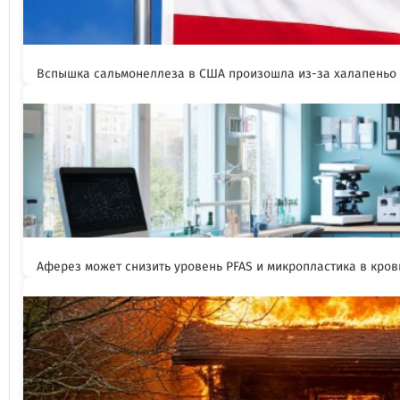
Вспышка сальмонеллеза в США произошла из-за халапеньо
Аферез может снизить уровень PFAS и микропластика в кров