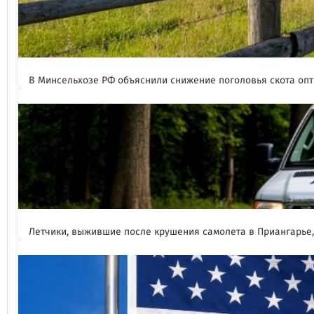
В Минсельхозе РФ объяснили снижение поголовья скота оп
Летчики, выжившие после крушения самолета в Приангарье