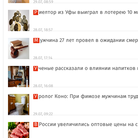
29.07, 08:59
Риелтор из Уфы выиграл в лотерею 10 
28.07, 18:57
Мужчина 27 лет провел в ожидании сме
28.07, 17:14
Ученые рассказали о влиянии напитков
28.07, 16:08
Уролог Коно: При фимозе мужчинам тру
29.07, 09:22
В России увеличились оптовые цены на 