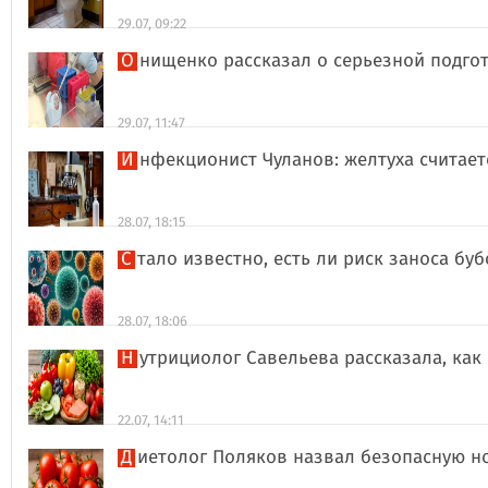
29.07, 09:22
Онищенко рассказал о серьезной подго
29.07, 11:47
Инфекционист Чуланов: желтуха считае
28.07, 18:15
Стало известно, есть ли риск заноса б
28.07, 18:06
Нутрициолог Савельева рассказала, к
22.07, 14:11
Диетолог Поляков назвал безопасную н