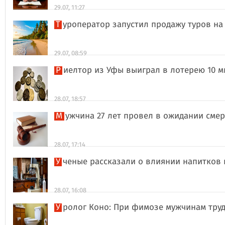
29.07, 11:27
Туроператор запустил продажу туров на
29.07, 08:59
Риелтор из Уфы выиграл в лотерею 10 
28.07, 18:57
Мужчина 27 лет провел в ожидании сме
28.07, 17:14
Ученые рассказали о влиянии напитков
28.07, 16:08
Уролог Коно: При фимозе мужчинам тру