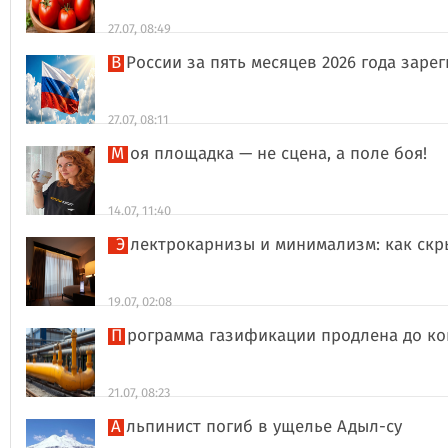
27.07, 08:49
В России за пять месяцев 2026 года за
27.07, 08:11
Моя площадка — не сцена, а поле боя!
14.07, 11:40
Электрокарнизы и минимализм: как ск
19.07, 02:08
Программа газификации продлена до ко
21.07, 08:23
Альпинист погиб в ущелье Адыл-су