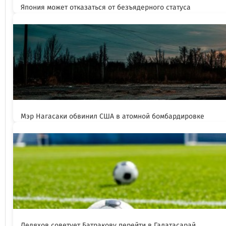
Япония может отказаться от безъядерного статуса
Мэр Нагасаки обвинил США в атомной бомбардировке
Ледяхов советует Батракову перейти в Галатасарай