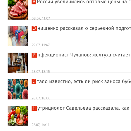
В России увеличились оптовые цены на 
08.07, 11:07
Онищенко рассказал о серьезной подго
29.07, 11:47
Инфекционист Чуланов: желтуха считае
28.07, 18:15
Стало известно, есть ли риск заноса б
28.07, 18:06
Нутрициолог Савельева рассказала, к
22.07, 14:11