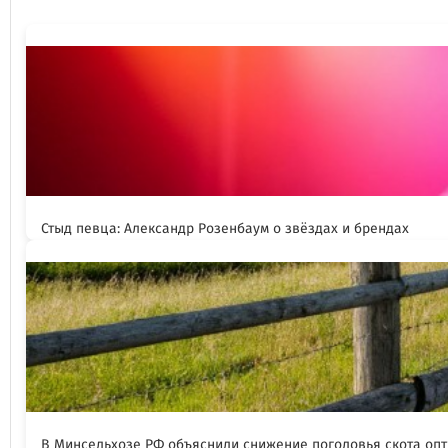
Стыд певца: Александр Розенбаум о звёздах и брендах
В Минсельхозе РФ объяснили снижение поголовья скота оп