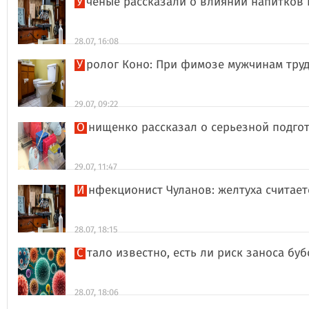
Ученые рассказали о влиянии напитков
28.07, 16:08
Уролог Коно: При фимозе мужчинам тру
29.07, 09:22
Онищенко рассказал о серьезной подго
29.07, 11:47
Инфекционист Чуланов: желтуха считае
28.07, 18:15
Стало известно, есть ли риск заноса б
28.07, 18:06