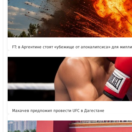
FT: в Аргентине стоят «убежище от апокалипсиса» для милл
Махачев предложил провести UFC в Дагестане