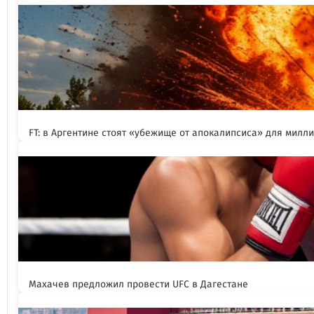
FT: в Аргентине стоят «убежище от апокалипсиса» для милл
Махачев предложил провести UFC в Дагестане