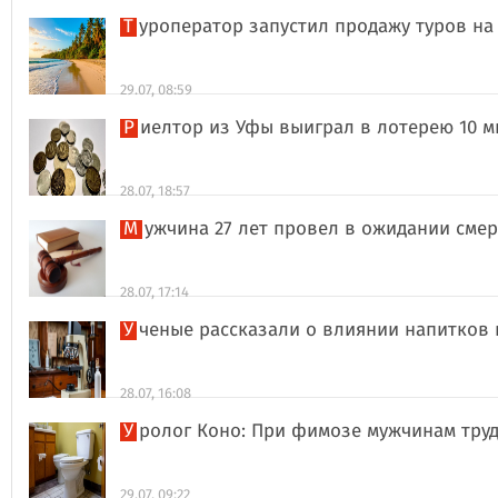
Туроператор запустил продажу туров на
29.07, 08:59
Риелтор из Уфы выиграл в лотерею 10 
28.07, 18:57
Мужчина 27 лет провел в ожидании сме
28.07, 17:14
Ученые рассказали о влиянии напитков
28.07, 16:08
Уролог Коно: При фимозе мужчинам тру
29.07, 09:22