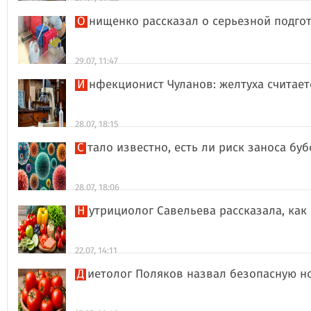
Онищенко рассказал о серьезной подго
29.07, 11:47
Инфекционист Чуланов: желтуха считае
28.07, 18:15
Стало известно, есть ли риск заноса б
28.07, 18:06
Нутрициолог Савельева рассказала, к
22.07, 14:11
Диетолог Поляков назвал безопасную н