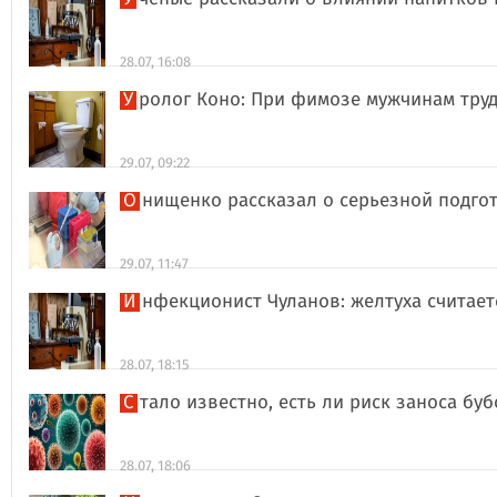
28.07, 16:08
Уролог Коно: При фимозе мужчинам тру
29.07, 09:22
Онищенко рассказал о серьезной подго
29.07, 11:47
Инфекционист Чуланов: желтуха считае
28.07, 18:15
Стало известно, есть ли риск заноса б
28.07, 18:06