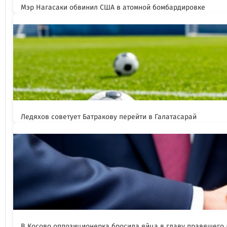
Мэр Нагасаки обвинил США в атомной бомбардировке
Ледяхов советует Батракову перейти в Галатасарай
В Косово оппозиционерка бросила яйца в главу правящего