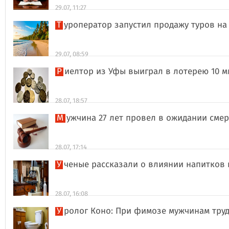
29.07, 11:27
Туроператор запустил продажу туров на
29.07, 08:59
Риелтор из Уфы выиграл в лотерею 10 
28.07, 18:57
Мужчина 27 лет провел в ожидании сме
28.07, 17:14
Ученые рассказали о влиянии напитков
28.07, 16:08
Уролог Коно: При фимозе мужчинам тру