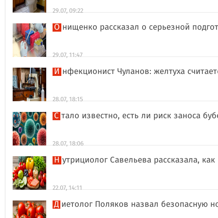
29.07, 09:22
Онищенко рассказал о серьезной подго
29.07, 11:47
Инфекционист Чуланов: желтуха считае
28.07, 18:15
Стало известно, есть ли риск заноса б
28.07, 18:06
Нутрициолог Савельева рассказала, к
22.07, 14:11
Диетолог Поляков назвал безопасную н