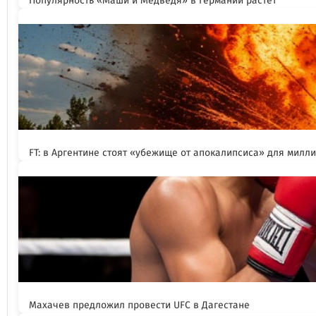
Популярность «Маши и Медведя» в Германии растёт
FT: в Аргентине стоят «убежище от апокалипсиса» для милл
Махачев предложил провести UFC в Дагестане