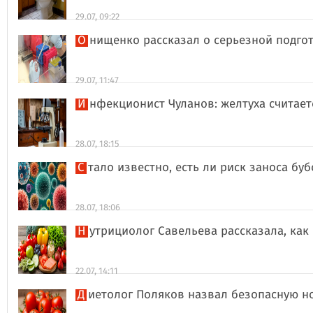
29.07, 09:22
Онищенко рассказал о серьезной подго
29.07, 11:47
Инфекционист Чуланов: желтуха считае
28.07, 18:15
Стало известно, есть ли риск заноса б
28.07, 18:06
Нутрициолог Савельева рассказала, к
22.07, 14:11
Диетолог Поляков назвал безопасную н