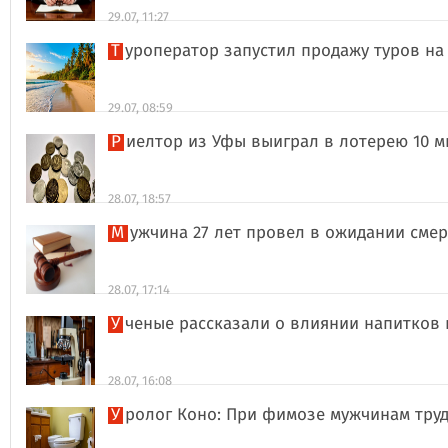
29.07, 11:27
Туроператор запустил продажу туров на
29.07, 08:59
Риелтор из Уфы выиграл в лотерею 10 
28.07, 18:57
Мужчина 27 лет провел в ожидании сме
28.07, 17:14
Ученые рассказали о влиянии напитков
28.07, 16:08
Уролог Коно: При фимозе мужчинам тру