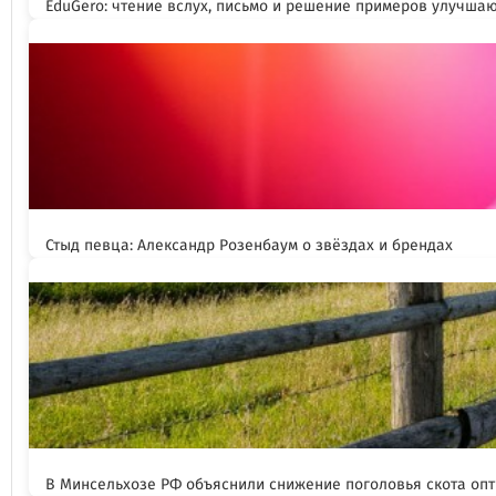
EduGero: чтение вслух, письмо и решение примеров улучша
Стыд певца: Александр Розенбаум о звёздах и брендах
В Минсельхозе РФ объяснили снижение поголовья скота оп