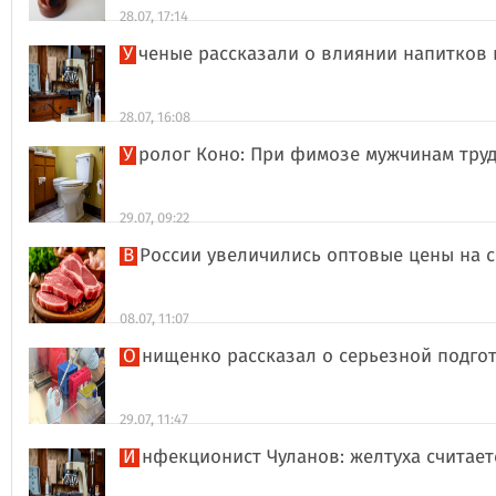
28.07, 17:14
Ученые рассказали о влиянии напитков
28.07, 16:08
Уролог Коно: При фимозе мужчинам тру
29.07, 09:22
В России увеличились оптовые цены на 
08.07, 11:07
Онищенко рассказал о серьезной подго
29.07, 11:47
Инфекционист Чуланов: желтуха считае