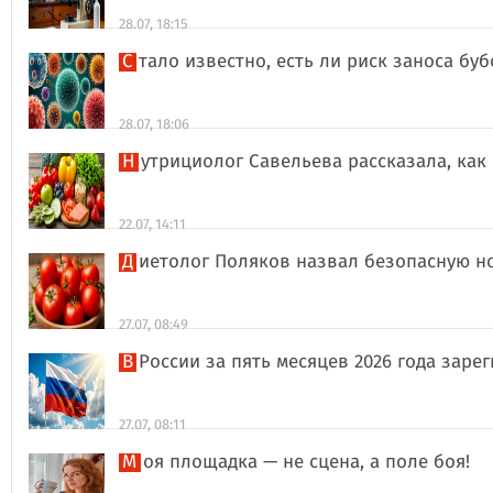
28.07, 18:15
Стало известно, есть ли риск заноса б
28.07, 18:06
Нутрициолог Савельева рассказала, к
22.07, 14:11
Диетолог Поляков назвал безопасную н
27.07, 08:49
В России за пять месяцев 2026 года за
27.07, 08:11
Моя площадка — не сцена, а поле боя!