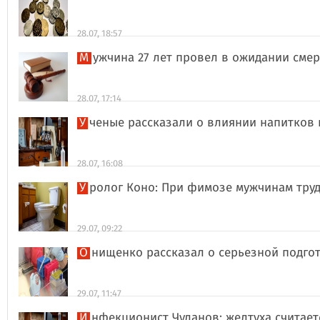
28.07, 18:57
Мужчина 27 лет провел в ожидании сме
28.07, 17:14
Ученые рассказали о влиянии напитков
28.07, 16:08
Уролог Коно: При фимозе мужчинам тру
29.07, 09:22
Онищенко рассказал о серьезной подго
29.07, 11:47
Инфекционист Чуланов: желтуха считае