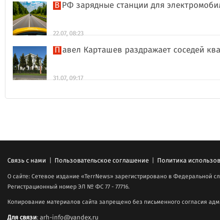
В РФ зарядные станции для электромоби
22.07, 08:23
Павел Карташев раздражает соседей к
31.07, 09:17
Связь с нами
|
Пользовательское соглашение
|
Политика использов
О сайте: Сетевое издание «TerrNews» зарегистрировано в Федеральной сл
Регистрационный номер ЭЛ № ФС 77 - 77716.
Копирование материалов сайта запрещено без письменного согласия адми
Для связи
: arh-info@yandex.ru