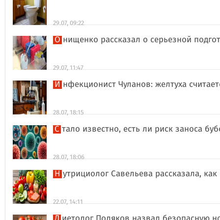
29.07, 09:22
Онищенко рассказал о серьезной подго
29.07, 11:47
Инфекционист Чуланов: желтуха считае
28.07, 18:15
Стало известно, есть ли риск заноса б
28.07, 18:06
Нутрициолог Савельева рассказала, к
22.07, 14:11
Диетолог Поляков назвал безопасную н