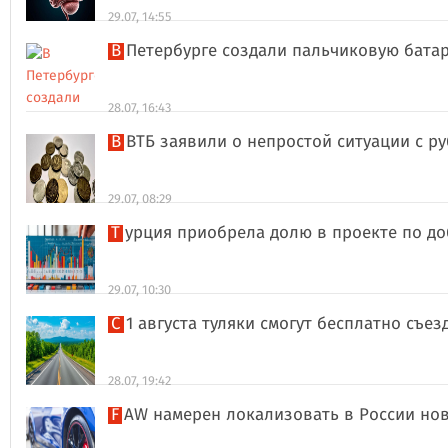
29.07, 14:55
В Петербурге создали пальчиковую бата
28.07, 16:43
В ВТБ заявили о непростой ситуации с 
29.07, 08:29
Турция приобрела долю в проекте по д
29.07, 10:30
С 1 августа туляки смогут бесплатно съе
28.07, 19:42
FAW намерен локализовать в России но