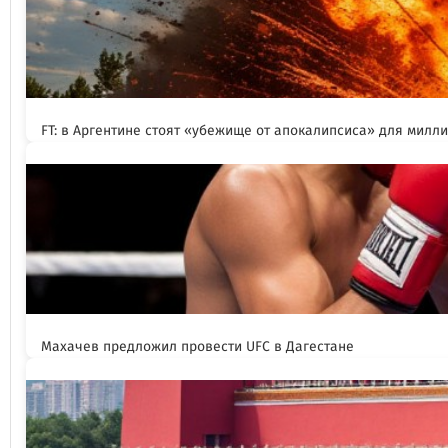
FT: в Аргентине стоят «убежище от апокалипсиса» для милл
Махачев предложил провести UFC в Дагестане