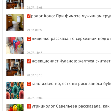
28.07, 16:08
Уролог Коно: При фимозе мужчинам тру
29.07, 09:22
Онищенко рассказал о серьезной подго
29.07, 11:47
Инфекционист Чуланов: желтуха считае
28.07, 18:15
Стало известно, есть ли риск заноса б
28.07, 18:06
Нутрициолог Савельева рассказала, к