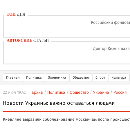
ТОП
ДНЯ
Российский фондовы
АВТОРСКИЕ
СТАТЬИ
Доктор Кежек назв
Главная
Политика
Экономика
Общество
Спорт
Культура
22 июл 19:42
архив
/
Политика
/
Общество
/
Украина
/
Россия
Новости Украины: важно оставаться людьми
Киевляне выразили соболезнование москвичам после происшеств