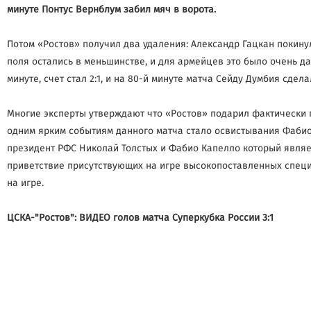
минуте Понтус Вернблум забил мяч в ворота.
Потом «Ростов» получил два удаления: Александр Гацкан покинул
поля остались в меньшинстве, и для армейцев это было очень да
минуте, счет стал 2:1, и на 80-й минуте матча Сейду Думбия сдел
Многие эксперты утверждают что «Ростов» подарил фактически по
одним ярким событиям данного матча стало освистывания Фабио 
президент РФС Николай Толстых и Фабио Капелло который являе
приветствие присутствующих на игре высокопоставленных специа
на игре.
ЦСКА-"Ростов": ВИДЕО голов матча Суперкубка России 3:1