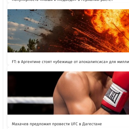
FT: в Аргентине стоят «убежище от апокалипсиса» для милл
Махачев предложил провести UFC в Дагестане