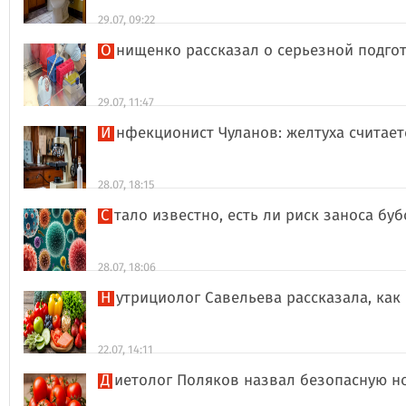
29.07, 09:22
Онищенко рассказал о серьезной подго
29.07, 11:47
Инфекционист Чуланов: желтуха считае
28.07, 18:15
Стало известно, есть ли риск заноса б
28.07, 18:06
Нутрициолог Савельева рассказала, к
22.07, 14:11
Диетолог Поляков назвал безопасную н