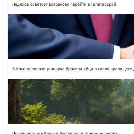
Ледяхов советует Батракову перейти в Галатасарай
В Косово оппозиционерка бросила яйца в главу правящего
Популярность «Маши и Медведя» в Германии растёт