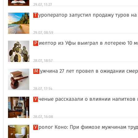
29.07, 11:27
Туроператор запустил продажу туров на
29.07, 08:59
Риелтор из Уфы выиграл в лотерею 10 
28.07, 18:57
Мужчина 27 лет провел в ожидании сме
28.07, 17:14
Ученые рассказали о влиянии напитков
28.07, 16:08
Уролог Коно: При фимозе мужчинам тру