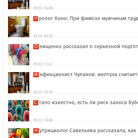
28.07, 16:08
Уролог Коно: При фимозе мужчинам тру
29.07, 09:22
Онищенко рассказал о серьезной подго
29.07, 11:47
Инфекционист Чуланов: желтуха считае
28.07, 18:15
Стало известно, есть ли риск заноса б
28.07, 18:06
Нутрициолог Савельева рассказала, к