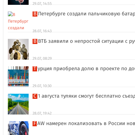
29.07, 14:55
В Петербурге создали пальчиковую бата
28.07, 16:43
В ВТБ заявили о непростой ситуации с 
29.07, 08:29
Турция приобрела долю в проекте по д
29.07, 10:30
С 1 августа туляки смогут бесплатно съе
28.07, 19:42
FAW намерен локализовать в России но