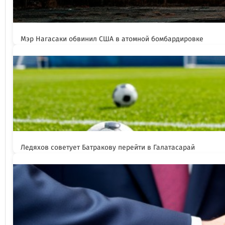
Мэр Нагасаки обвинил США в атомной бомбардировке
Ледяхов советует Батракову перейти в Галатасарай