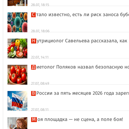
28.07, 18:15
Стало известно, есть ли риск заноса б
28.07, 18:06
Нутрициолог Савельева рассказала, к
22.07, 14:11
Диетолог Поляков назвал безопасную н
27.07, 08:49
В России за пять месяцев 2026 года за
27.07, 08:11
Моя площадка — не сцена, а поле боя!