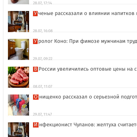
28.07, 17:14
Ученые рассказали о влиянии напитков
28.07, 16:08
Уролог Коно: При фимозе мужчинам тру
29.07, 09:22
В России увеличились оптовые цены на 
08.07, 11:07
Онищенко рассказал о серьезной подго
29.07, 11:47
Инфекционист Чуланов: желтуха считае