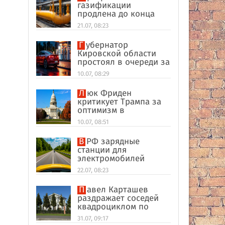
газификации
продлена до конца
2026 года
21.07, 08:23
Губернатор
Кировской области
простоял в очереди за
топливом
10.07, 08:29
Люк Фриден
критикует Трампа за
оптимизм в
переговорах между
10.07, 08:51
Москвой и Киевом
В РФ зарядные
станции для
электромобилей
оказались на грани
22.07, 08:23
перегрузки
Павел Карташев
раздражает соседей
квадроциклом по
выходным под Тверью
31.07, 09:17