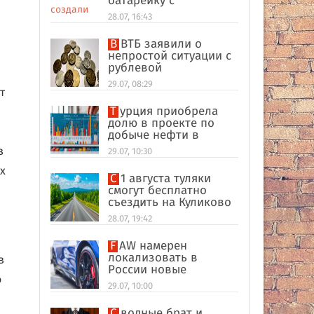
батарейку с
беспроводной
28.07, 16:43
зарядкой
В ВТБ заявили о
непростой ситуации с
рублевой
ликвидностью в
29.07, 08:29
банковском секторе
т
Турция приобрела
долю в проекте по
добыче нефти в
иракском Киркуке
в
29.07, 10:30
х
С 1 августа туляки
смогут бесплатно
съездить на Куликово
поле
28.07, 19:42
FAW намерен
локализовать в
в
России новые
о
кроссоверы
29.07, 10:00
Сводные брат и