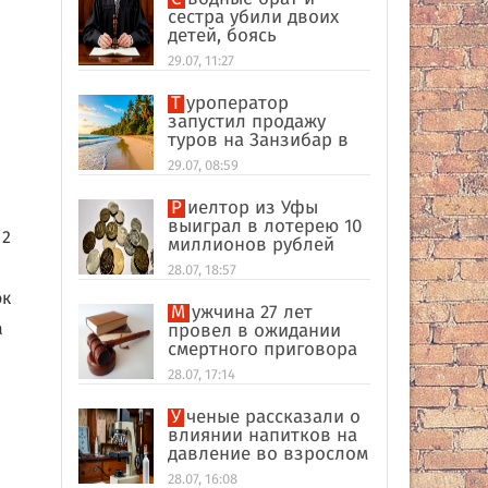
сестра убили двоих
детей, боясь
разоблачения инцеста
29.07, 11:27
Туроператор
запустил продажу
туров на Занзибар в
качестве
29.07, 08:59
альтернативы Турции
Риелтор из Уфы
выиграл в лотерею 10
 2
миллионов рублей
28.07, 18:57
ок
Мужчина 27 лет
а
провел в ожидании
смертного приговора
из-за поддельных
28.07, 17:14
улик в США
Ученые рассказали о
влиянии напитков на
давление во взрослом
возрасте
28.07, 16:08