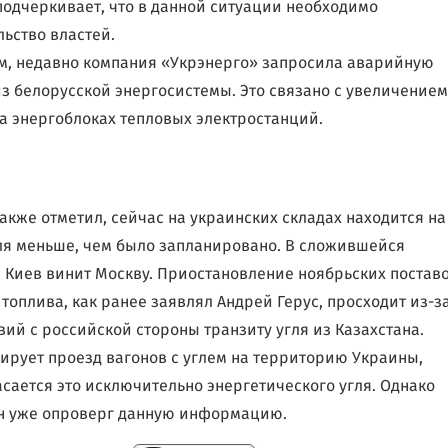
подчеркивает, что в данной ситуации необходимо
ьство властей.
, недавно компания «Укрэнерго» запросила аварийную
з белорусской энергосистемы. Это связано с увеличением
а энергоблоках тепловых электростанций.
также отметил, сейчас на украинских складах находится на
ля меньше, чем было запланировано. В сложившейся
 Киев винит Москву. Приостановление ноябрьских постав
 топлива, как ранее заявлял Андрей Герус, просходит из-з
вий с российской стороны транзиту угля из Казахстана.
ирует проезд вагонов с углем на территорию Украины,
асается это исключительно энергетического угля. Однако
н уже опроверг данную информацию.