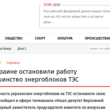
ТОП
ДНЯ
Российский фондовый рынок вырос бол
чем на 4% после известия о встрече
двух…
ОБЩЕСТВО
СПОРТ
КУЛЬТУРА
ПРОИСШЕСТВИ
а Асмус
Дом 2
7
Украина
раине остановили работу
инство энергоблоков ТЭС
часть украинских энергоблоков на ТЭС остановили свою
сообщил в эфире телеканала «Наш» депутат Верховной
ервый заместитель председателя комитета по вопросам