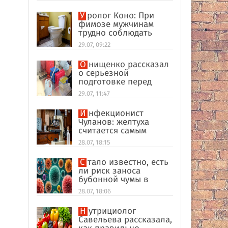
Уролог Коно: При
фимозе мужчинам
трудно соблюдать
интимную гигиену
29.07, 09:22
Онищенко рассказал
о серьезной
подготовке перед
отпуском в
29.07, 11:47
экзотические страны
Инфекционист
Чуланов: желтуха
считается самым
главным признаком
28.07, 18:15
гепатита
Стало известно, есть
ли риск заноса
бубонной чумы в
Россию
28.07, 18:06
Нутрициолог
Савельева рассказала,