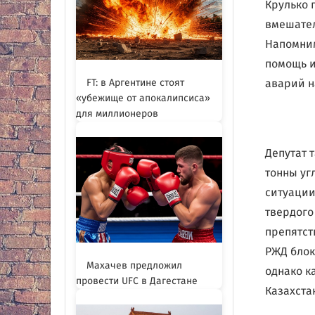
Крулько 
вмешател
Напомним
помощь и
FT: в Аргентине стоят
аварий н
«убежище от апокалипсиса»
для миллионеров
Депутат 
тонны уг
ситуации
твердого
препятст
РЖД блок
Махачев предложил
однако к
провести UFC в Дагестане
Казахста