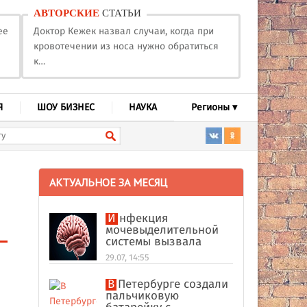
АВТОРСКИЕ
СТАТЬИ
ее
Доктор Кежек назвал случаи, когда при
кровотечении из носа нужно обратиться
к…
Я
ШОУ БИЗНЕС
НАУКА
Регионы ▾
АКТУАЛЬНОЕ ЗА МЕСЯЦ
Инфекция
мочевыделительной
системы вызвала
абсцесс мозга у
29.07, 14:55
американки
В Петербурге создали
пальчиковую