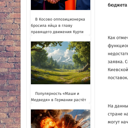
бюджета 
В Косово оппозиционерка
бросила яйца в главу
правящего движения Курти
Как отме
функцион
недостат
заявка. 
Киевской
поставок
Популярность «Маши и
Медведя» в Германии растёт
На данны
стране н
могут на