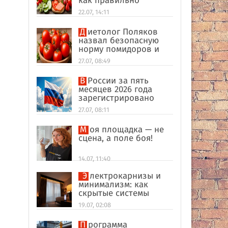
как правильно
формировать
22.07, 14:11
пищевые привычки
Диетолог Поляков
назвал безопасную
норму помидоров и
огурцов
27.07, 08:49
В России за пять
месяцев 2026 года
зарегистрировано
рекордное число
27.07, 08:11
иностранных
компаний
Моя площадка — не
сцена, а поле боя!
14.07, 11:40
Электрокарнизы и
минимализм: как
скрытые системы
делают интерьер
19.07, 02:08
дороже
Программа