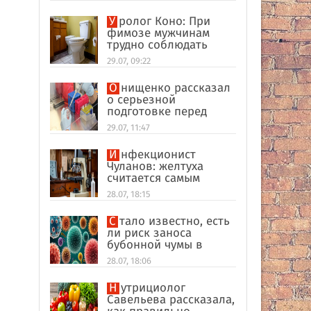
Уролог Коно: При
фимозе мужчинам
трудно соблюдать
интимную гигиену
29.07, 09:22
Онищенко рассказал
о серьезной
подготовке перед
отпуском в
29.07, 11:47
экзотические страны
Инфекционист
Чуланов: желтуха
считается самым
главным признаком
28.07, 18:15
гепатита
Стало известно, есть
ли риск заноса
бубонной чумы в
Россию
28.07, 18:06
Нутрициолог
Савельева рассказала,