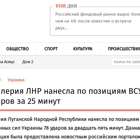
ТОП
ДНЯ
Российский фондовый рынок вырос бол
чем на 4% после известия о встрече
двух…
ОБЩЕСТВО
СПОРТ
КУЛЬТУРА
ПРОИСШЕСТВИ
а Асмус
Дом 2
1
Украина
лерия ЛНР нанесла по позициям ВС
аров за 25 минут
ия Луганской Народной Республики нанесла по позициям
ных сил Украины 78 ударов за двадцать пять минут. Данн
ия была предоставлена новостным российским портало