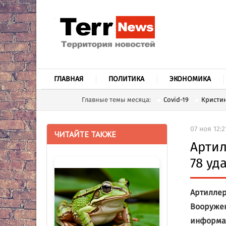
ГЛАВНАЯ
ПОЛИТИКА
ЭКОНОМИКА
Главные темы месяца:
Covid-19
Кристин
07 ноя 12:2
ЧИТАЙТЕ ТАКЖЕ
Артил
78 уд
Артиллер
Вооружен
информац