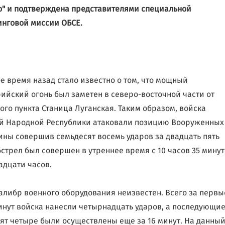
о" и подтверждена представителями специальной
нговой миссии ОБСЕ.
е время назад стало известно о том, что мощный
ийский огонь был заметен в северо-восточной части от
ого пункта Станица Луганская. Таким образом, войска
й Народной Республики атаковали позицию Вооруженных
ины совершив семьдесят восемь ударов за двадцать пять
бстрел был совершен в утреннее время с 10 часов 35 минут
адцати часов.
алибр военного оборудования неизвестен. Всего за первы
инут войска нанесли четырнадцать ударов, а последующи
ят четыре были осуществлены еще за 16 минут. На данны