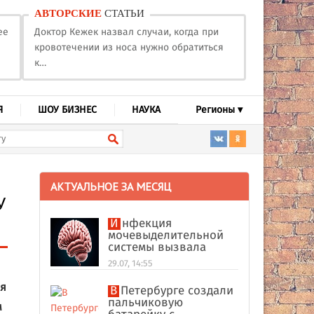
АВТОРСКИЕ
СТАТЬИ
ее
Доктор Кежек назвал случаи, когда при
кровотечении из носа нужно обратиться
к…
Я
ШОУ БИЗНЕС
НАУКА
Регионы ▾
АКТУАЛЬНОЕ ЗА МЕСЯЦ
У
Инфекция
мочевыделительной
системы вызвала
абсцесс мозга у
29.07, 14:55
американки
ая
В Петербурге создали
пальчиковую
м