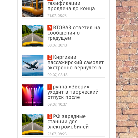
газификации
продлена до конца
2026 года
21.07, 08:23
АВТОВАЗ ответил на
сообщения о
грядущем
подорожании Lada
08.07, 20:13
В Киргизии
пассажирский самолет
экстренно вернулся в
аэропорт вылета
09.07, 08:18
Группа «Звери»
уходит в творческий
отпуск после
завершающего
09.07, 10:37
концерта в
«Лужниках»
В РФ зарядные
станции для
электромобилей
оказались на грани
22.07, 08:23
перегрузки