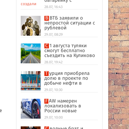
батарейку с
беспроводной
28.07, 16:43
зарядкой
В ВТБ заявили о
непростой ситуации с
рублевой
ликвидностью в
29.07, 08:29
банковском секторе
С 1 августа туляки
смогут бесплатно
съездить на Куликово
поле
28.07, 19:42
Турция приобрела
долю в проекте по
добыче нефти в
иракском Киркуке
29.07, 10:30
FAW намерен
локализовать в
е
России новые
кроссоверы
29.07, 10:00
е
й
Сводные брат и