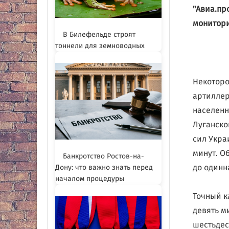
"Авиа.пр
монитори
В Билефельде строят
тоннели для земноводных
Некоторо
артиллер
населенн
Луганско
сил Укра
минут. О
Банкротство Ростов-на-
до одинн
Дону: что важно знать перед
началом процедуры
Точный к
девять м
шестьдес