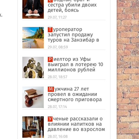
сестра убили двоих
детей, боясь
.
разоблачения инцеста
29.07, 11:27
Туроператор
запустил продажу
туров на Занзибар в
качестве
29.07, 08:59
альтернативы Турции
Риелтор из Уфы
выиграл в лотерею 10
миллионов рублей
28.07, 18:57
Мужчина 27 лет
провел в ожидании
смертного приговора
из-за поддельных
28.07, 17:14
улик в США
Ученые рассказали о
влиянии напитков на
давление во взрослом
возрасте
28.07, 16:08