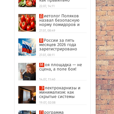
как правильно
формировать
22.07, 14:11
пищевые привычки
Диетолог Поляков
назвал безопасную
норму помидоров и
огурцов
27.07, 08:49
В России за пять
месяцев 2026 года
зарегистрировано
рекордное число
27.07, 08:11
иностранных
компаний
Моя площадка — не
сцена, а поле боя!
14.07, 11:40
Электрокарнизы и
минимализм: как
скрытые системы
делают интерьер
19.07, 02:08
дороже
Программа