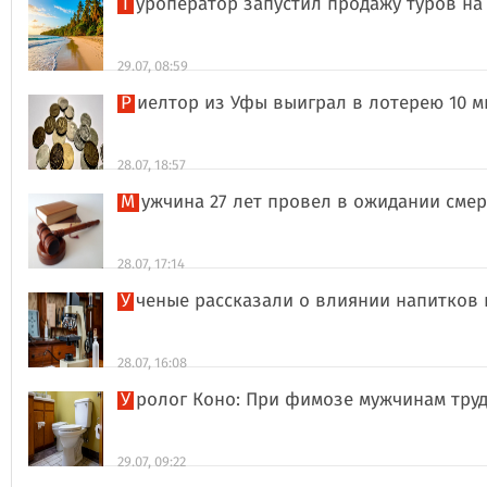
Туроператор запустил продажу туров на
29.07, 08:59
Риелтор из Уфы выиграл в лотерею 10 
28.07, 18:57
Мужчина 27 лет провел в ожидании сме
28.07, 17:14
Ученые рассказали о влиянии напитков
28.07, 16:08
Уролог Коно: При фимозе мужчинам тру
29.07, 09:22