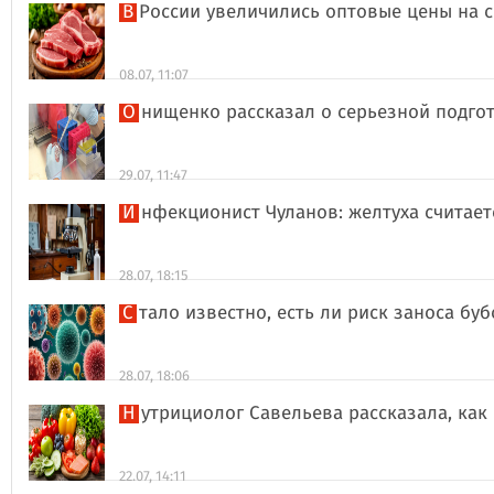
В России увеличились оптовые цены на 
08.07, 11:07
Онищенко рассказал о серьезной подго
29.07, 11:47
Инфекционист Чуланов: желтуха считае
28.07, 18:15
Стало известно, есть ли риск заноса б
28.07, 18:06
Нутрициолог Савельева рассказала, к
22.07, 14:11